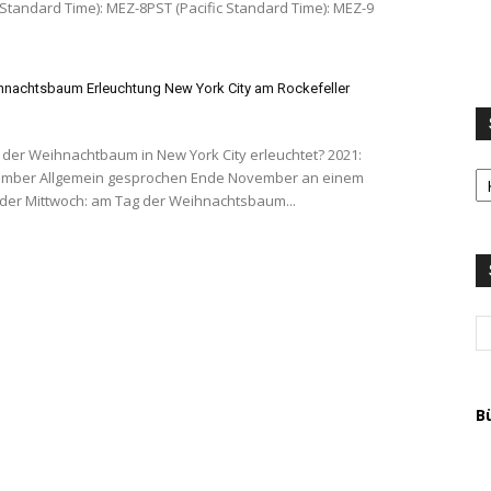
Standard Time): MEZ-8PST (Pacific Standard Time): MEZ-9
nachtsbaum Erleuchtung New York City am Rockefeller
er Weihnachtbaum in New York City erleuchtet? 2021:
S
nde November an einem
LI
der Mittwoch: am Tag der Weihnachtsbaum...
u
T
A
B