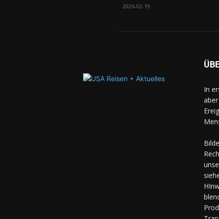
2026-02-19
ÜB
In e
aber
Erei
Mens
Bild
Rech
unse
sieh
HInw
blen
Prod
Tran