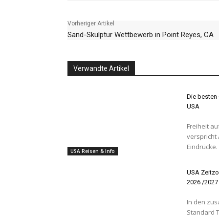
Vorheriger Artikel
Sand-Skulptur Wettbewerb in Point Reyes, CA
Verwandte Artikel
Die besten 
USA
Freiheit auf vier Rädern Ein R
verspricht
Eindrücke. 
USA Reisen & Info
USA Zeitzo
2026 /2027
In den zus
Standard T