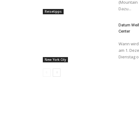
(Mountain 
Dazu...
Reisetipps
Datum Weih
Center
Wann wird d
am 1. Dezember Allgemein gesprochen E
Dienstag o
New York City