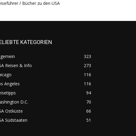
iseführer / Bücher zu den USA
ELIEBTE KATEGORIEN
lgemein
323
A Reisen & Info
273
hicago
116
os Angeles
116
isetipps
94
ashington D.C.
70
SA Ostküste
66
SA Südstaaten
51