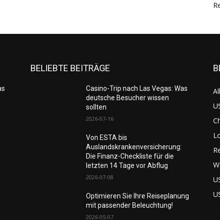
Re
BELIEBTE BEITRÄGE
B
as
Casino-Trip nach Las Vegas: Was
Al
deutsche Besucher wissen
US
sollten
2026-07-16
C
L
Von ESTA bis
Auslandskrankenversicherung:
Re
Die Finanz-Checkliste für die
W
letzten 14 Tage vor Abflug
2026-07-08
U
U
Optimieren Sie Ihre Reiseplanung
mit passender Beleuchtung!
2026-05-07