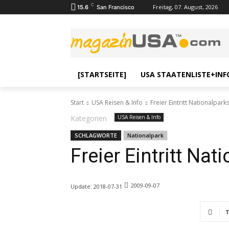
C
Freitag, 07. August, 2026
15.6
San Francisco
[STARTSEITE]
USA STAATENLISTE+INF
Start
USA Reisen & Info
Freier Eintritt Nationalpark
Kategorien
USA Reisen & Info
SCHLAGWORTE
Nationalpark
Freier Eintritt Na
2009-09-07
Update:
2018-07-31
T