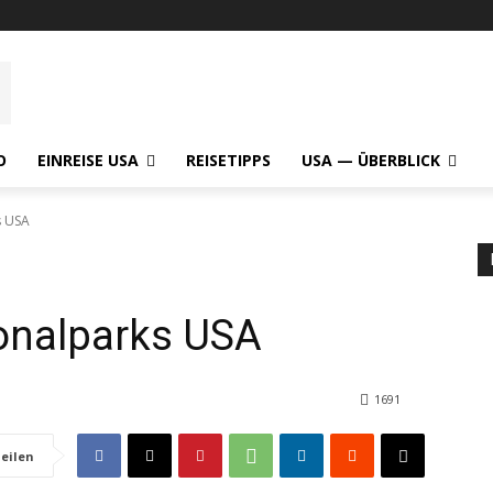
O
EINREISE USA
REISETIPPS
USA — ÜBERBLICK
s USA
tionalparks USA
1691
eilen