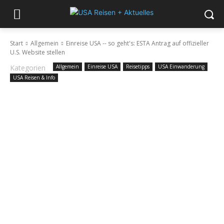
Start
Allgemein
Einreise USA -- so geht's: ESTA Antrag auf offizieller
U.S. Website stellen
Kategorien
Allgemein
Einreise USA
Reisetipps
USA Einwanderung
USA Reisen & Info