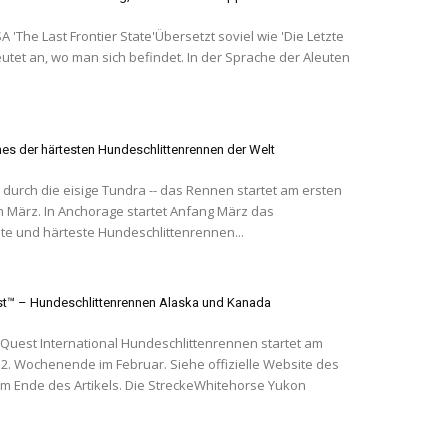
 'Die Letzte
utet an, wo man sich befindet. In der Sprache der Aleuten
.
ines der härtesten Hundeschlittenrennen der Welt
durch die eisige Tundra -- das Rennen startet am ersten
tartet Anfang März das
e und härteste Hundeschlittenrennen...
t™ – Hundeschlittenrennen Alaska und Kanada
Quest International Hundeschlittenrennen startet am
 2. Wochenende im Februar. Siehe offizielle Website des
 Artikels. Die StreckeWhitehorse Yukon