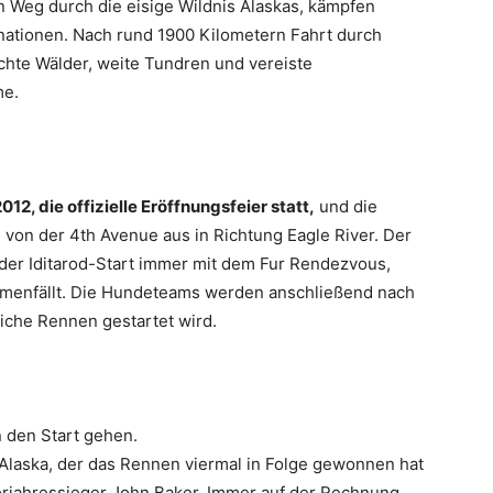
 Weg durch die eisige Wildnis Alaskas, kämpfen
inationen. Nach rund 1900 Kilometern Fahrt durch
chte Wälder, weite Tundren und vereiste
me.
2, die offizielle Eröffnungsfeier statt,
und die
von der 4th Avenue aus in Richtung Eagle River. Der
 der Iditarod-Start immer mit dem Fur Rendezvous,
menfällt. Die Hundeteams werden anschließend nach
liche Rennen gestartet wird.
 den Start gehen.
Alaska, der das Rennen viermal in Folge gewonnen hat
orjahressieger John Baker. Immer auf der Rechnung