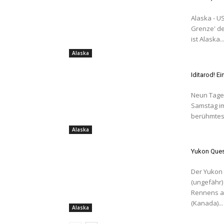
Alaska - USA 'The Last Frontier State'Übersetzt soviel wie
Grenze' de
ist Alaska..
Alaska
Iditarod! E
Neun Tage 
Samstag im März. In Anchorage s
berühmtest
Alaska
Yukon Ques
Der Yukon 
(ungefähr)
Rennens am Ende des
(Kanada)...
Alaska