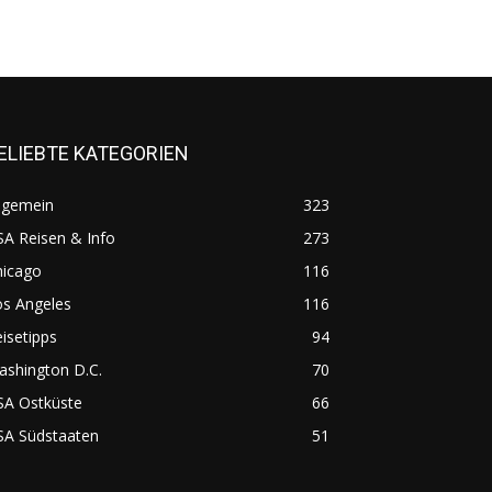
ELIEBTE KATEGORIEN
lgemein
323
A Reisen & Info
273
hicago
116
os Angeles
116
isetipps
94
ashington D.C.
70
SA Ostküste
66
SA Südstaaten
51