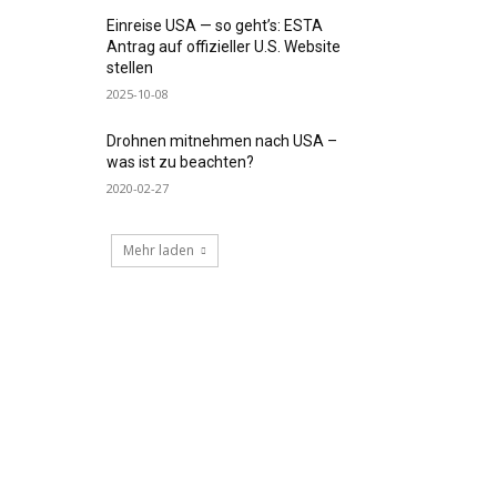
Einreise USA — so geht’s: ESTA
Antrag auf offizieller U.S. Website
stellen
2025-10-08
Drohnen mitnehmen nach USA –
was ist zu beachten?
2020-02-27
Mehr laden