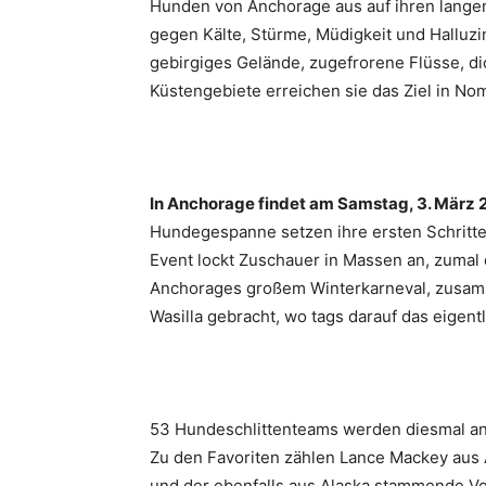
Hunden von Anchorage aus auf ihren langen
gegen Kälte, Stürme, Müdigkeit und Halluz
gebirgiges Gelände, zugefrorene Flüsse, di
Küstengebiete erreichen sie das Ziel in No
In Anchorage findet am Samstag, 3. März 201
Hundegespanne setzen ihre ersten Schritte 
Event lockt Zuschauer in Massen an, zumal
Anchorages großem Winterkarneval, zusam
Wasilla gebracht, wo tags darauf das eigent
53 Hundeschlittenteams werden diesmal an
Zu den Favoriten zählen Lance Mackey aus 
und der ebenfalls aus Alaska stammende V