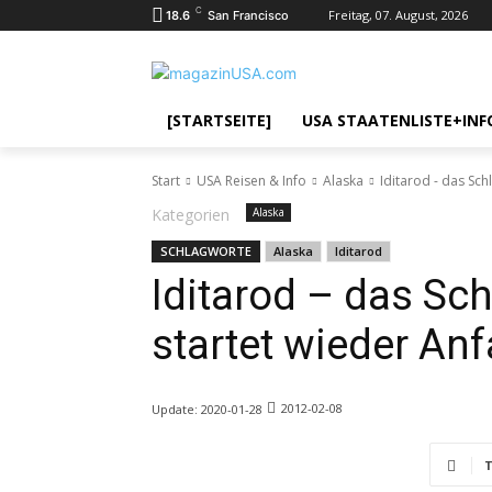
C
Freitag, 07. August, 2026
18.6
San Francisco
[STARTSEITE]
USA STAATENLISTE+INF
Start
USA Reisen & Info
Alaska
Iditarod - das Sc
Kategorien
Alaska
SCHLAGWORTE
Alaska
Iditarod
Iditarod – das Sc
startet wieder An
2012-02-08
Update:
2020-01-28
T