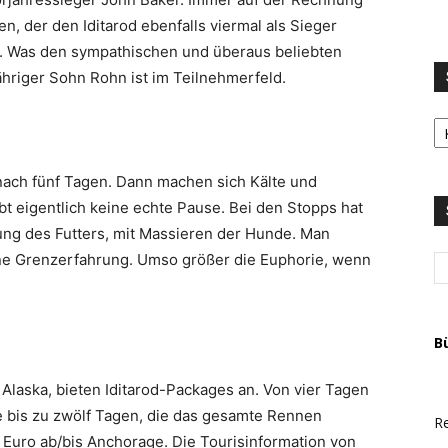
 der den Iditarod ebenfalls viermal als Sieger
lge. Was den sympathischen und überaus beliebten
hriger Sohn Rohn ist im Teilnehmerfeld.
S
LI
u
T
nach fünf Tagen. Dann machen sich Kälte und
A
t eigentlich keine echte Pause. Bei den Stopps hat
tung des Futters, mit Massieren der Hunde. Man
eine Grenzerfahrung. Umso größer die Euphorie, wenn
B
g Alaska, bieten Iditarod-Packages an. Von vier Tagen
 bis zu zwölf Tagen, die das gesamte Rennen
Re
 Euro ab/bis Anchorage. Die Tourisinformation von