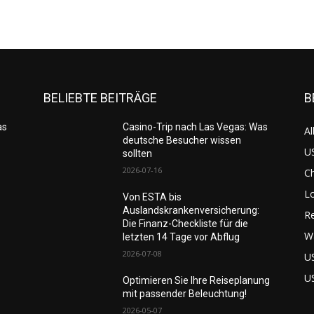
BELIEBTE BEITRÄGE
B
as
Casino-Trip nach Las Vegas: Was
Al
deutsche Besucher wissen
US
sollten
2026-07-16
C
L
Von ESTA bis
Auslandskrankenversicherung:
Re
Die Finanz-Checkliste für die
W
letzten 14 Tage vor Abflug
2026-07-08
U
U
Optimieren Sie Ihre Reiseplanung
mit passender Beleuchtung!
2026-05-07