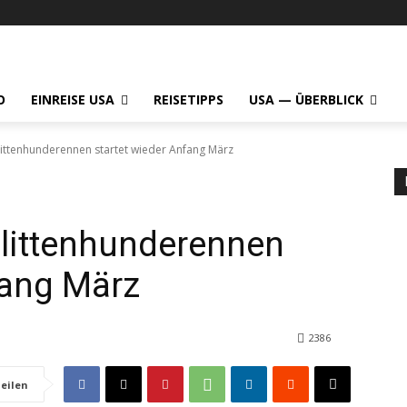
O
EINREISE USA
REISETIPPS
USA — ÜBERBLICK
hlittenhunderennen startet wieder Anfang März
hlittenhunderennen
fang März
2386
eilen