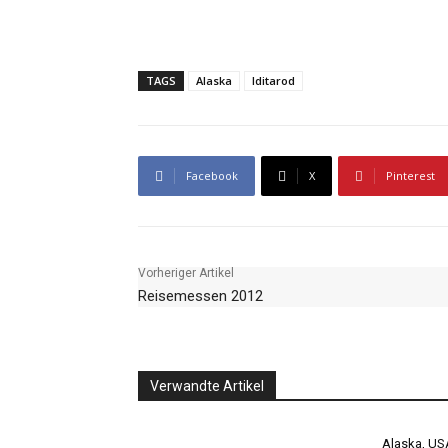
TAGS
Alaska
Iditarod
Facebook
X
Pinterest
Vorheriger Artikel
Reisemessen 2012
Verwandte Artikel
Alaska, US