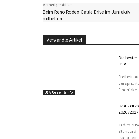
Vorheriger Artikel
Beim Reno Rodeo Cattle Drive im Juni aktiv
mithelfen
Verwandte Artikel
Die besten 
USA
Freiheit auf vier Rädern Ein R
verspricht
Eindrücke. 
USA Reisen & Info
USA Zeitzo
2026 /2027
In den zus
Standard T
(Mountain 