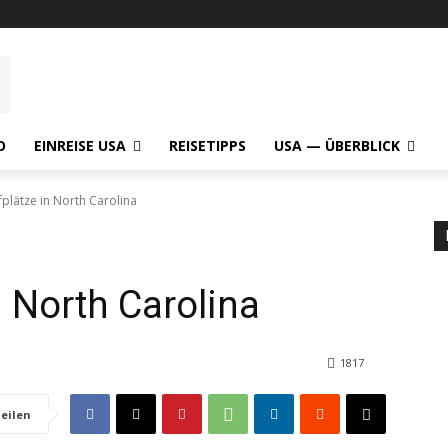
O
EINREISE USA
REISETIPPS
USA — ÜBERBLICK
plätze in North Carolina
n North Carolina
1817
eilen