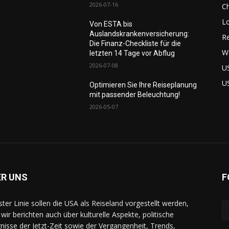
2026-07-16
C
L
Von ESTA bis
Auslandskrankenversicherung:
Re
Die Finanz-Checkliste für die
W
letzten 14 Tage vor Abflug
2026-07-08
U
U
Optimieren Sie Ihre Reiseplanung
mit passender Beleuchtung!
2026-05-07
ER UNS
F
rster Linie sollen die USA als Reiseland vorgestellt werden,
 wir berichten auch über kulturelle Aspekte, politische
gnisse der Jetzt-Zeit sowie der Vergangenheit, Trends,