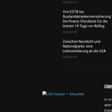
2026-07-16
Von ESTA bis
Auslandskrankenversicherung:
Die Finanz-Checkliste für die
letzten 14 Tage vor Abflug
2026-07-08
Zwischen Neonlicht und
Nationalparks: eine
Liebeserklärung an die USA
2026-02-19
ÜB
In e
aber
Erei