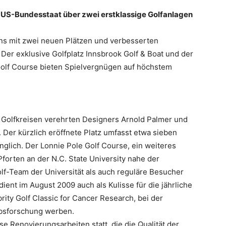
 US-Bundesstaat über zwei erstklassige Golfanlagen
ans mit zwei neuen Plätzen und verbesserten
Der exklusive Golfplatz Innsbrook Golf & Boat und der
 Golf Course bieten Spielvergnügen auf höchstem
in Golfkreisen verehrten Designers Arnold Palmer und
 Der kürzlich eröffnete Platz umfasst etwa sieben
änglich. Der Lonnie Pole Golf Course, ein weiteres
forten an der N.C. State University nahe der
lf-Team der Universität als auch reguläre Besucher
ient im August 2009 auch als Kulisse für die jährliche
ity Golf Classic for Cancer Research, bei der
ebsforschung werben.
 Renovierungsarbeiten statt, die die Qualität der