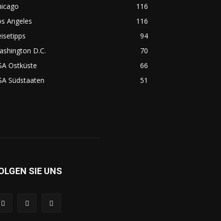
hicago
116
os Angeles
116
isetipps
94
ashington D.C.
70
SA Ostküste
66
SA Südstaaten
51
OLGEN SIE UNS