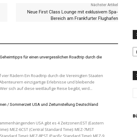
Nächster Artikel
Neue First Class Lounge mit exklusivem Spa-
Bereich am Frankfurter Flughafen
S
LI
Geheimtipps für einen unvergesslichen Roadtrip durch die
u
T
A
oadtrip durch die Vereinigten Staaten
 Abenteurern einzigartige Erlebnisse und bleibende
Wer sich auf diese weitläufige Reise begibt, wird...
nen / Sommerzeit USA und Zeitumstellung Deutschland
B
ammenhängenden USA gibt es 4 Zeitzonen:EST (Eastern
ime): MEZ-6CST (Central Standard Time): MEZ-7MST
Standard Time): MEZ-8PST (Pacific Standard Time): MEZ-9