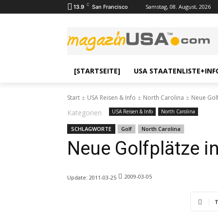
C
Samstag, 08. August, 2026
13.9
San Francisco
[STARTSEITE]
USA STAATENLISTE+INF
Start
USA Reisen & Info
North Carolina
Neue Golf
Kategorien
USA Reisen & Info
North Carolina
SCHLAGWORTE
Golf
North Carolina
Neue Golfplätze i
2009-03-05
Update:
2011-03-25
T