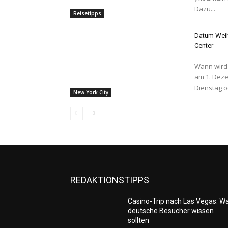
Dazu...
Reisetipps
Datum Weih
Center
Wann wird d
am 1. Dezember Allgemein gesprochen E
Dienstag o
New York City
REDAKTIONSTIPPS
Casino-Trip nach Las Vegas: W
deutsche Besucher wissen
sollten