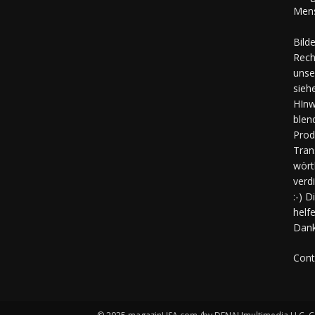
Mens
Bild
Rech
unse
sieh
HInw
blen
Prod
Tran
wört
verd
:-) 
helf
Dank
Cont