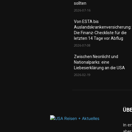
sollten
2026-07-16
Von ESTA bis
Auslandskrankenversicherung:
Die Finanz-Checkliste für die
letzten 14 Tage vor Abflug
2026-07-08
Zwischen Neonlicht und
Nationalparks: eine
Liebeserklärung an die USA
2026-02-19
ÜB
In e
aber