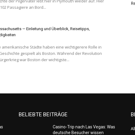
hte der Pilgerväter lebt hier in Plymouth wieder auf. Hier
Re
 102 Passagiere an Bord...
sachusetts — Einleitung und Überblick, Reisetipps,
igkeiten
 amerikanische Städte haben eine wichtigerere Rolle in
Geschichte gespielt als Boston. Während der Revolution
rgerkrieg war Boston der wichtigste...
BELIEBTE BEITRÄGE
B
as
Casino-Trip nach Las Vegas: Was
Al
deutsche Besucher wissen