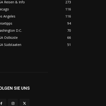
A Reisen & Info
273
hicago
116
os Angeles
116
isetipps
94
ashington D.C.
70
SA Ostküste
66
SA Südstaaten
51
OLGEN SIE UNS