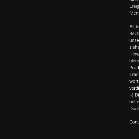
Erei
Mens
Bild
Rech
unse
sieh
HInw
blen
Prod
Tran
wört
verd
:-) 
helf
Dank
Cont