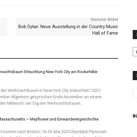
Nächster Artikel
Bob Dylan: Neue Ausstellung in der Country Music
Hall of Fame
S
LI
u
T
A
nachtsbaum Erleuchtung New York City am Rockefeller
er Weihnachtbaum in New York City erleuchtet? 2021:
nde November an einem
der Mittwoch: am Tag der Weihnachtsbaum...
B
Massachusetts — Mayflower und Einwanderergeschichte
ommt nach Boston: 14-19. Mai 2020 Überblick Plymouth