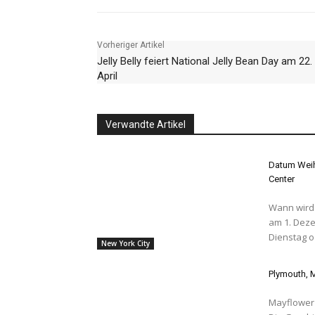
Vorheriger Artikel
Jelly Belly feiert National Jelly Bean Day am 22.
April
Verwandte Artikel
Datum Weih
Center
Wann wird d
am 1. Dezember Allgemein gesprochen E
Dienstag o
New York City
Plymouth, 
Mayflower II k