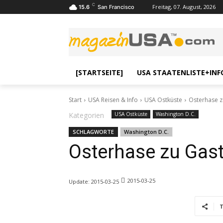
C
Freitag, 07. August, 2026
15.6
San Francisco
[STARTSEITE]
USA STAATENLISTE+INF
Start
USA Reisen & Info
USA Ostküste
Osterhase z
Kategorien
USA Ostküste
Washington D.C.
SCHLAGWORTE
Washington D.C.
Osterhase zu Gas
2015-03-25
Update:
2015-03-25
T