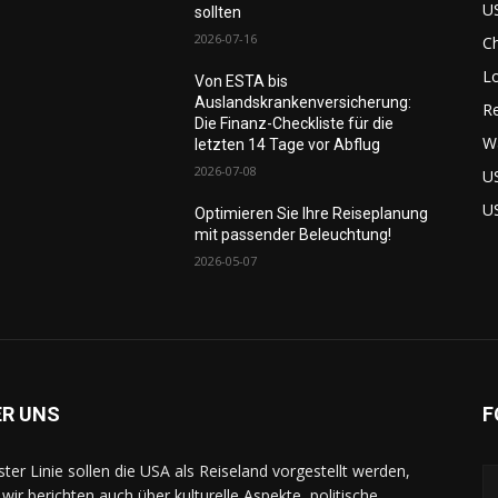
US
sollten
2026-07-16
C
L
Von ESTA bis
Auslandskrankenversicherung:
Re
Die Finanz-Checkliste für die
W
letzten 14 Tage vor Abflug
2026-07-08
U
U
Optimieren Sie Ihre Reiseplanung
mit passender Beleuchtung!
2026-05-07
ER UNS
F
rster Linie sollen die USA als Reiseland vorgestellt werden,
 wir berichten auch über kulturelle Aspekte, politische