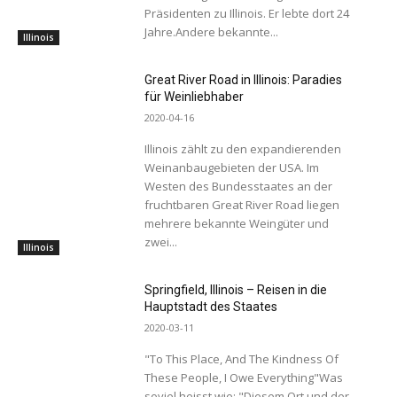
Präsidenten zu Illinois. Er lebte dort 24
Jahre.Andere bekannte...
Illinois
Great River Road in Illinois: Paradies
für Weinliebhaber
2020-04-16
Illinois zählt zu den expandierenden
Weinanbaugebieten der USA. Im
Westen des Bundesstaates an der
fruchtbaren Great River Road liegen
mehrere bekannte Weingüter und
zwei...
Illinois
Springfield, Illinois – Reisen in die
Hauptstadt des Staates
2020-03-11
"To This Place, And The Kindness Of
These People, I Owe Everything"Was
soviel heisst wie: "Diesem Ort und der