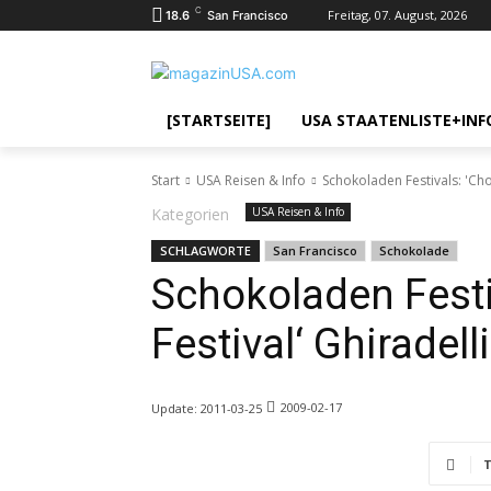
C
Freitag, 07. August, 2026
18.6
San Francisco
[STARTSEITE]
USA STAATENLISTE+INF
Start
USA Reisen & Info
Schokoladen Festivals: 'Cho
Kategorien
USA Reisen & Info
SCHLAGWORTE
San Francisco
Schokolade
Schokoladen Festi
Festival‘ Ghiradel
2009-02-17
Update:
2011-03-25
T