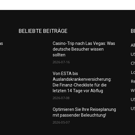
BELIEBTE BEITRÄGE
B
as
Casino-Trip nach Las Vegas: Was
Al
deutsche Besucher wissen
US
sollten
2026-07-16
C
L
Von ESTA bis
Auslandskrankenversicherung:
Re
Die Finanz-Checkliste für die
W
letzten 14 Tage vor Abflug
2026-07-08
U
U
Optimieren Sie Ihre Reiseplanung
mit passender Beleuchtung!
2026-05-07