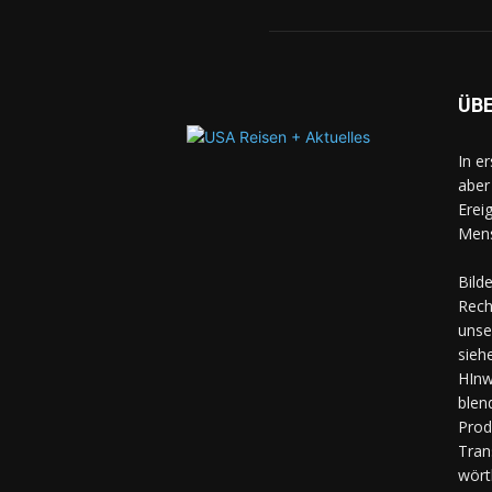
ÜB
In e
aber
Erei
Mens
Bild
Rech
unse
sieh
HInw
blen
Prod
Tran
wört