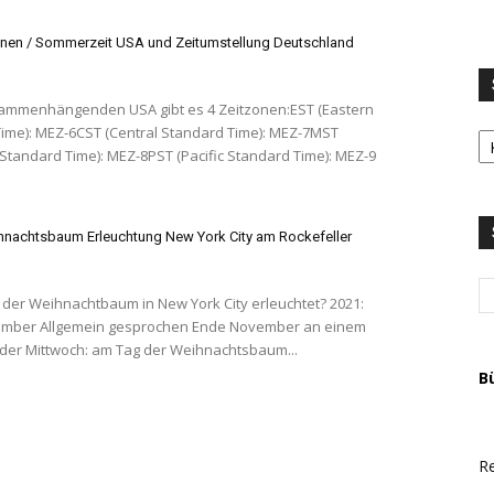
nen / Sommerzeit USA und Zeitumstellung Deutschland
ammenhängenden USA gibt es 4 Zeitzonen:EST (Eastern
S
ime): MEZ-6CST (Central Standard Time): MEZ-7MST
LI
Standard Time): MEZ-8PST (Pacific Standard Time): MEZ-9
u
T
A
nachtsbaum Erleuchtung New York City am Rockefeller
er Weihnachtbaum in New York City erleuchtet? 2021:
nde November an einem
der Mittwoch: am Tag der Weihnachtsbaum...
B
Re