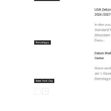
USA Zeitzo
2026 /2027
In den zus
Standard T
(Mountain 
Dazu...
Reisetipps
Datum Weih
Center
Wann wird d
am 1. Dezember Allgemein gesprochen E
Dienstag o
New York City