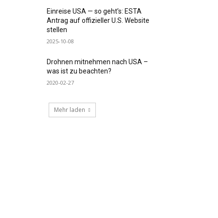
Einreise USA — so geht’s: ESTA
Antrag auf offizieller U.S. Website
stellen
2025-10-08
Drohnen mitnehmen nach USA –
was ist zu beachten?
2020-02-27
Mehr laden