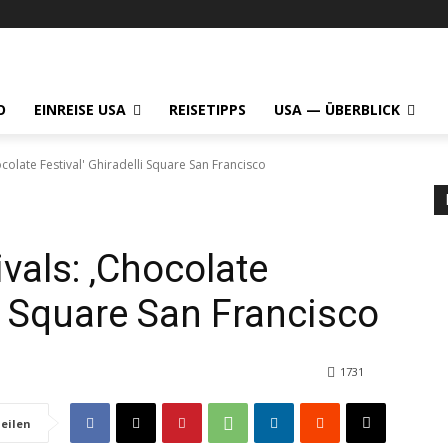
O
EINREISE USA
REISETIPPS
USA — ÜBERBLICK
colate Festival' Ghiradelli Square San Francisco
vals: ‚Chocolate
li Square San Francisco
1731
eilen