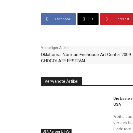
Facebook
X
Pinterest
Vorheriger Artikel
Oklahoma: Norman Firehouse Art Center 2009
CHOCOLATE FESTIVAL
Verwandte Artikel
Die besten 
USA
Freiheit auf vier Rädern Ein R
verspricht
Eindrücke. 
USA Reisen & Info