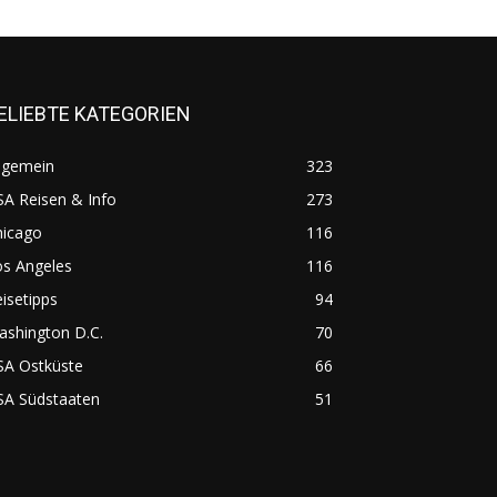
ELIEBTE KATEGORIEN
lgemein
323
A Reisen & Info
273
hicago
116
os Angeles
116
isetipps
94
ashington D.C.
70
SA Ostküste
66
SA Südstaaten
51