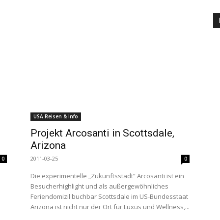
USA Reisen & Info
Projekt Arcosanti in Scottsdale,
Arizona
2011-03-25
0
0
Die experimentelle „Zukunftsstadt“ Arcosanti ist ein
Besucherhighlight und als außergewöhnliches
Feriendomizil buchbar Scottsdale im US-Bundesstaat
Arizona ist nicht nur der Ort für Luxus und Wellness,...