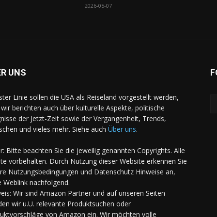
2026-05-07
ER UNS
F
rster Linie sollen die USA als Reiseland vorgestellt werden,
 wir berichten auch über kulturelle Aspekte, politische
gnisse der Jetzt-Zeit sowie der Vergangenheit, Trends,
chen und vieles mehr. Siehe auch
Über uns
.
er: Bitte beachten Sie die jeweilig genannten Copyrights. Alle
te vorbehalten. Durch Nutzung dieser Website erkennen Sie
re Nutzungsbedingungen und Datenschutz Hinweise an,
e Weblink nachfolgend.
eis: Wir sind Amazon Partner und auf unseren Seiten
den wir u.U. relevante Produktsuchen oder
uktvorschläge von Amazon ein. Wir möchten volle