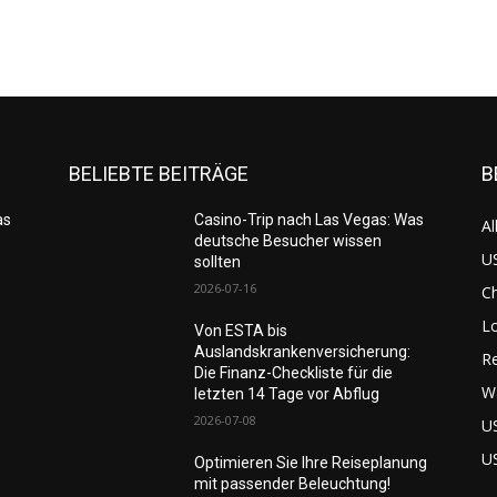
BELIEBTE BEITRÄGE
B
as
Casino-Trip nach Las Vegas: Was
Al
deutsche Besucher wissen
US
sollten
2026-07-16
C
L
Von ESTA bis
Auslandskrankenversicherung:
Re
Die Finanz-Checkliste für die
W
letzten 14 Tage vor Abflug
2026-07-08
U
U
Optimieren Sie Ihre Reiseplanung
mit passender Beleuchtung!