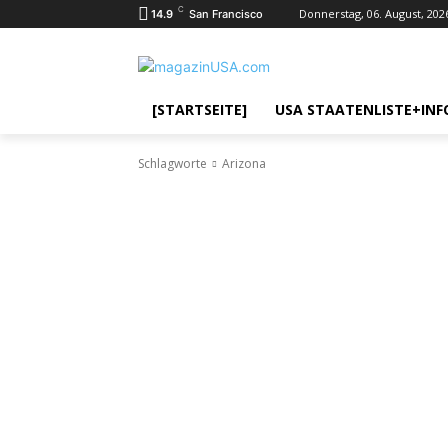
C
Donnerstag, 06. August, 202
14.9
San Francisco
[STARTSEITE]
USA STAATENLISTE+INF
Schlagworte
Arizona