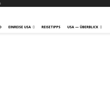
6
O
EINREISE USA
REISETIPPS
USA — ÜBERBLICK