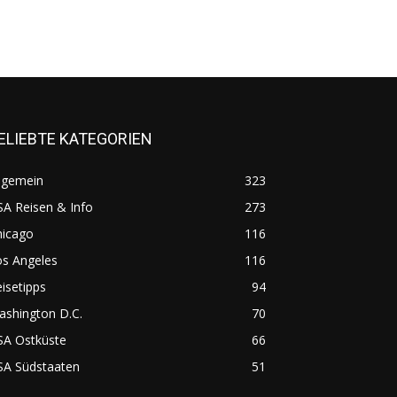
ELIEBTE KATEGORIEN
lgemein
323
A Reisen & Info
273
hicago
116
os Angeles
116
isetipps
94
ashington D.C.
70
SA Ostküste
66
SA Südstaaten
51