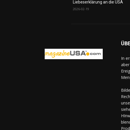
Liebeserklärung an die USA
2026-02-19
ÜB
In e
aber
Erei
Mens
Bild
Rech
unse
sieh
HInw
blen
Prod