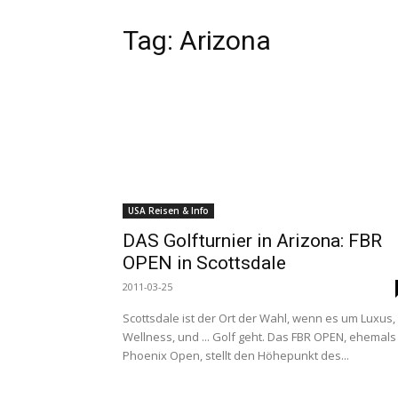
Tag:
Arizona
USA Reisen & Info
DAS Golfturnier in Arizona: FBR
OPEN in Scottsdale
2011-03-25
Scottsdale ist der Ort der Wahl, wenn es um Luxus,
Wellness, und ... Golf geht. Das FBR OPEN, ehemals
Phoenix Open, stellt den Höhepunkt des...