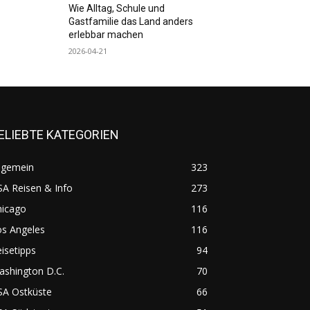
Wie Alltag, Schule und
Gastfamilie das Land anders
erlebbar machen
2026-04-21
ELIEBTE KATEGORIEN
lgemein
323
A Reisen & Info
273
hicago
116
os Angeles
116
isetipps
94
ashington D.C.
70
SA Ostküste
66