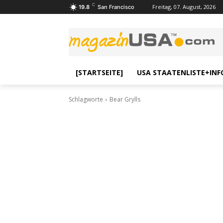
C
Freitag, 07. August, 2026
19.8
San Francisco
[STARTSEITE]
USA STAATENLISTE+INF
Schlagworte
Bear Grylls