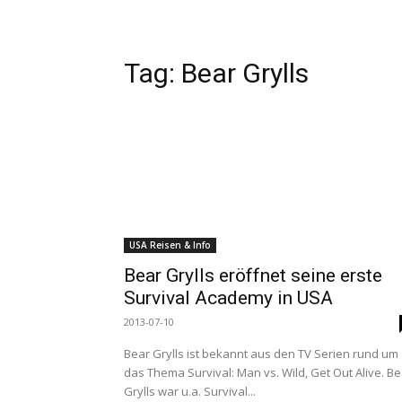
Tag:
Bear Grylls
USA Reisen & Info
Bear Grylls eröffnet seine erste
Survival Academy in USA
2013-07-10
Bear Grylls ist bekannt aus den TV Serien rund um
das Thema Survival: Man vs. Wild, Get Out Alive. Be
Grylls war u.a. Survival...