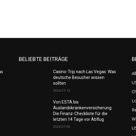
BELIEBTE BEITRÄGE
B
as
Casino-Trip nach Las Vegas: Was
Al
deutsche Besucher wissen
US
sollten
2026-07-16
C
L
Von ESTA bis
Auslandskrankenversicherung:
Re
Die Finanz-Checkliste für die
W
letzten 14 Tage vor Abflug
2026-07-08
U