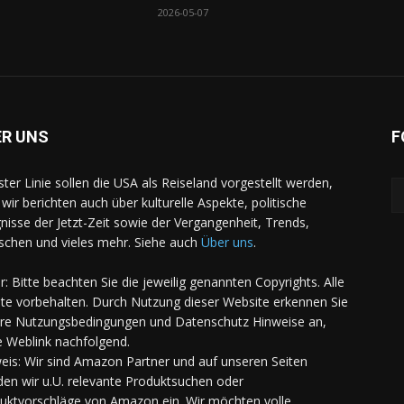
2026-05-07
ER UNS
F
rster Linie sollen die USA als Reiseland vorgestellt werden,
 wir berichten auch über kulturelle Aspekte, politische
gnisse der Jetzt-Zeit sowie der Vergangenheit, Trends,
chen und vieles mehr. Siehe auch
Über uns
.
er: Bitte beachten Sie die jeweilig genannten Copyrights. Alle
te vorbehalten. Durch Nutzung dieser Website erkennen Sie
re Nutzungsbedingungen und Datenschutz Hinweise an,
e Weblink nachfolgend.
eis: Wir sind Amazon Partner und auf unseren Seiten
den wir u.U. relevante Produktsuchen oder
uktvorschläge von Amazon ein. Wir möchten volle