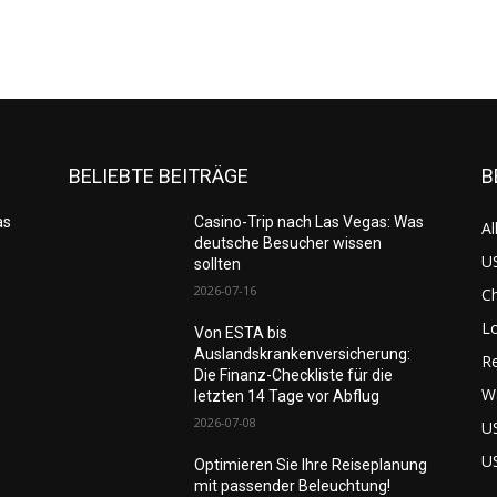
BELIEBTE BEITRÄGE
B
as
Casino-Trip nach Las Vegas: Was
Al
deutsche Besucher wissen
US
sollten
2026-07-16
C
L
Von ESTA bis
Auslandskrankenversicherung:
Re
Die Finanz-Checkliste für die
W
letzten 14 Tage vor Abflug
2026-07-08
U
U
Optimieren Sie Ihre Reiseplanung
mit passender Beleuchtung!