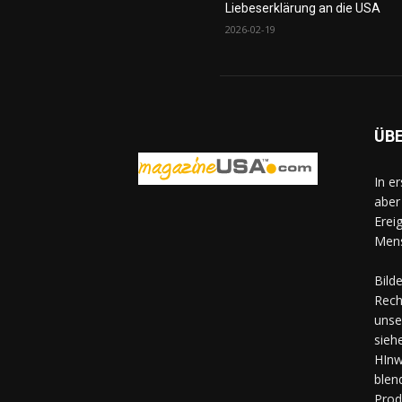
Liebeserklärung an die USA
2026-02-19
ÜB
In e
aber
Erei
Mens
Bild
Rech
unse
sieh
HInw
blen
Prod