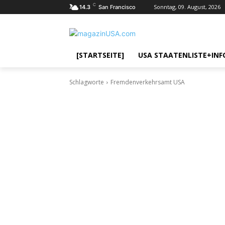
C
Sonntag, 09. August, 2026
14.3
San Francisco
[STARTSEITE]
USA STAATENLISTE+INF
Schlagworte
Fremdenverkehrsamt USA