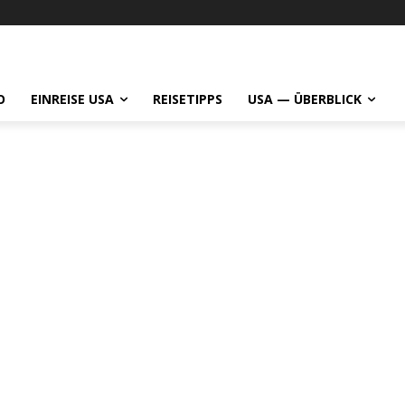
O
EINREISE USA
REISETIPPS
USA — ÜBERBLICK