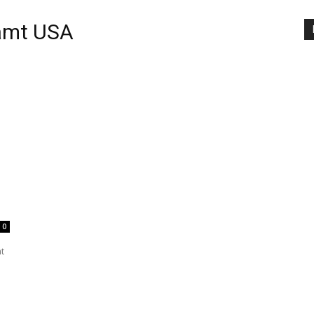
amt USA
0
t