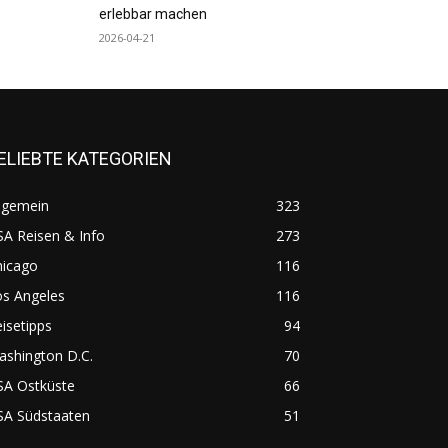
erlebbar machen
2026-04-21
ELIEBTE KATEGORIEN
lgemein
323
A Reisen & Info
273
hicago
116
os Angeles
116
isetipps
94
ashington D.C.
70
SA Ostküste
66
SA Südstaaten
51