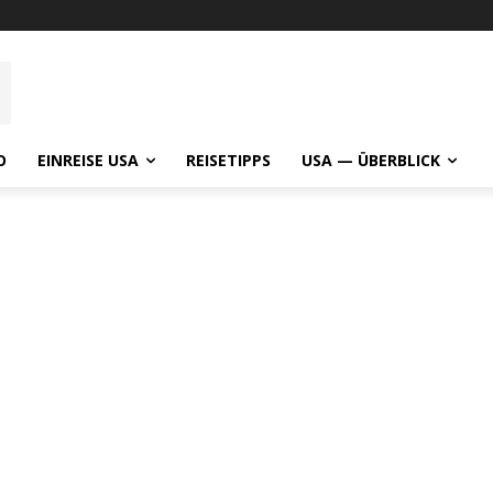
O
EINREISE USA
REISETIPPS
USA — ÜBERBLICK