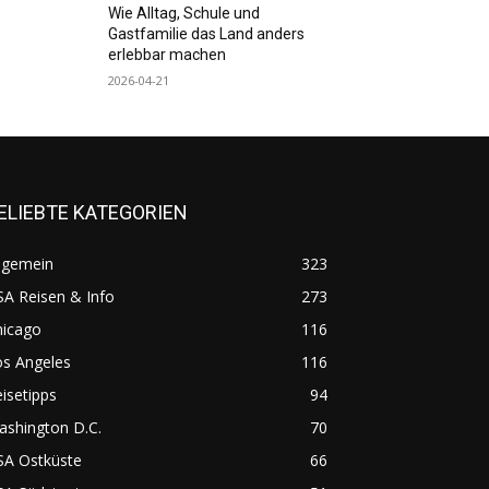
Wie Alltag, Schule und
Gastfamilie das Land anders
erlebbar machen
2026-04-21
ELIEBTE KATEGORIEN
lgemein
323
A Reisen & Info
273
hicago
116
os Angeles
116
isetipps
94
ashington D.C.
70
SA Ostküste
66