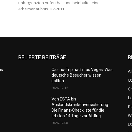
unbegrenzten Aufenthalt und beinhaltet eine
Arbeitserlaubnis. DV-2011...
BELIEBTE BEITRÄGE
B
as
Casino-Trip nach Las Vegas: Was
Al
deutsche Besucher wissen
US
sollten
2026-07-16
C
L
Von ESTA bis
Auslandskrankenversicherung:
Re
Die Finanz-Checkliste für die
W
letzten 14 Tage vor Abflug
2026-07-08
U