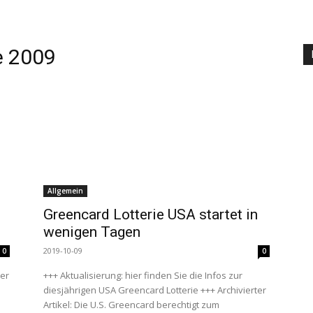
e 2009
Allgemein
Greencard Lotterie USA startet in
wenigen Tagen
2019-10-09
0
0
ner
+++ Aktualisierung: hier finden Sie die Infos zur
diesjährigen USA Greencard Lotterie +++ Archivierter
Artikel: Die U.S. Greencard berechtigt zum