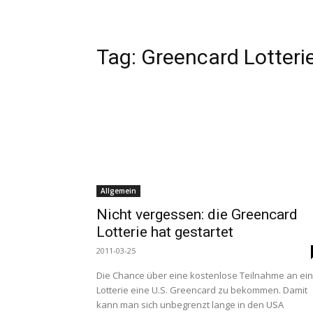
Tag:
Greencard Lotteri
Allgemein
Nicht vergessen: die Greencard
Lotterie hat gestartet
2011-03-25
Die Chance über eine kostenlose Teilnahme an ei
Lotterie eine U.S. Greencard zu bekommen. Damit
kann man sich unbegrenzt lange in den USA