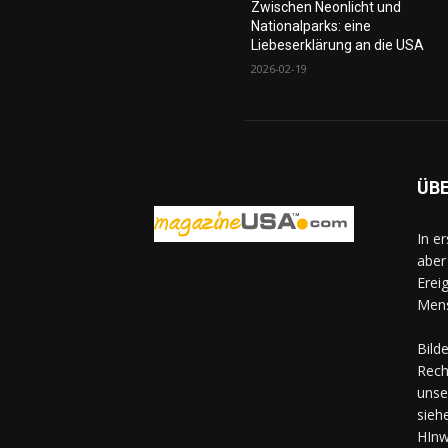
Zwischen Neonlicht und
Nationalparks: eine
Liebeserklärung an die USA
2026-02-19
ÜB
In e
aber
Erei
Mens
Bild
Rech
unse
sieh
HInw