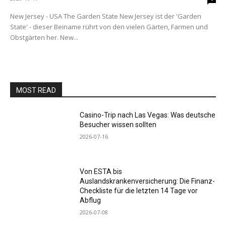
New Jersey - USA The Garden State New Jersey ist der 'Garden
State' - dieser Beiname rührt von den vielen Gärten, Farmen und
Obstgärten her. New...
MOST READ
Casino-Trip nach Las Vegas: Was deutsche
Besucher wissen sollten
2026-07-16
Von ESTA bis
Auslandskrankenversicherung: Die Finanz-
Checkliste für die letzten 14 Tage vor
Abflug
2026-07-08