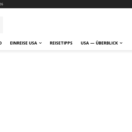
26
O
EINREISE USA
REISETIPPS
USA — ÜBERBLICK