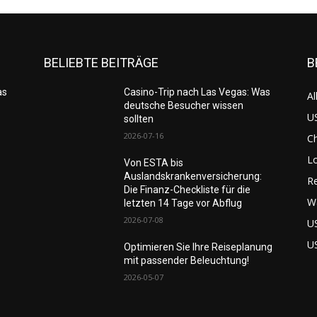
BELIEBTE BEITRÄGE
B
as
Casino-Trip nach Las Vegas: Was
Al
deutsche Besucher wissen
US
sollten
2026-07-16
C
L
Von ESTA bis
Auslandskrankenversicherung:
Re
Die Finanz-Checkliste für die
W
letzten 14 Tage vor Abflug
2026-07-08
U
U
Optimieren Sie Ihre Reiseplanung
mit passender Beleuchtung!
2026-05-07