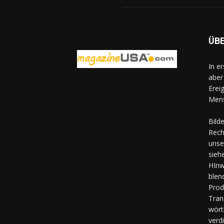
ÜB
In e
aber
Erei
Mens
Bild
Rech
unse
sieh
HInw
blen
Prod
Tran
wört
verd