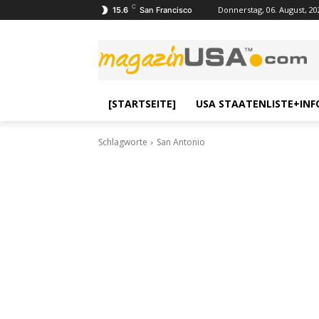
C
Donnerstag, 06. August, 20
15.6
San Francisco
[STARTSEITE]
USA STAATENLISTE+INF
Schlagworte
San Antonio