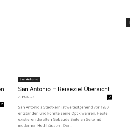
San Antonio
en
San Antonio – Reiseziel Übersicht
2019-02-23
2
2
San Antonio's Stadtkern ist weitestgehend vor 1930
entstanden und konnte seine Optik wahren. Heute
existieren die alten Gebäude Seite an Seite mit
modernen Hochhäusern. Der...
a