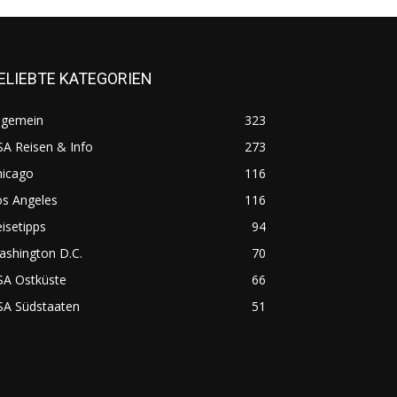
ELIEBTE KATEGORIEN
lgemein
323
A Reisen & Info
273
hicago
116
os Angeles
116
isetipps
94
ashington D.C.
70
SA Ostküste
66
SA Südstaaten
51