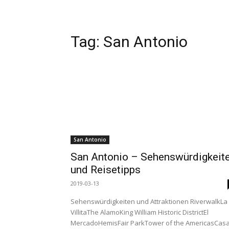
Tag:
San Antonio
San Antonio
San Antonio – Sehenswürdigkeit
und Reisetipps
2019-03-13
Sehenswürdigkeiten und Attraktionen RiverwalkLa
VillitaThe AlamoKing William Historic DistrictEl
MercadoHemisFair ParkTower of the AmericasCas