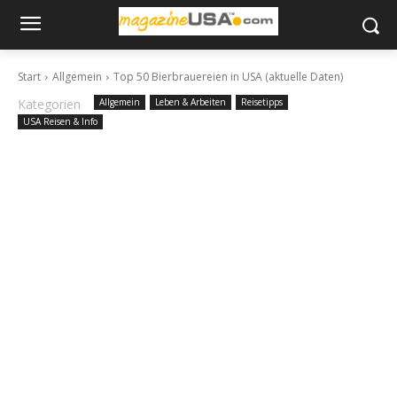
Start
Allgemein
Top 50 Bierbrauereien in USA (aktuelle Daten)
Kategorien
Allgemein
Leben & Arbeiten
Reisetipps
USA Reisen & Info