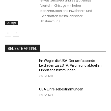
etwas zerstreut und es gibt einige
Viertel in Chicago mit hoher
Konzentration an Einwohnern und
Geschäften mit italienischer
Abstammung....
Chicago
BELIEBTE ARTIKEL
Ihr Weg in die USA: Der umfassende
Leitfaden zu ESTA, Visum und aktuellen
Einreisebestimmungen
2026-01-08
USA Einreisebestimmungen
2025-11-23