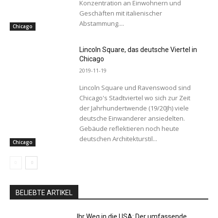
Konzentration an Einwohnern und
Geschäften mit italienischer
Abstammung....
Chicago
Lincoln Square, das deutsche Viertel in
Chicago
2019-11-19
Lincoln Square und Ravenswood sind
Chicago's Stadtviertel wo sich zur Zeit
der Jahrhundertwende (19/20Jh) viele
deutsche Einwanderer ansiedelten.
Gebäude reflektieren noch heute
deutschen Architekturstil...
Chicago
BELIEBTE ARTIKEL
Ihr Weg in die USA: Der umfassende