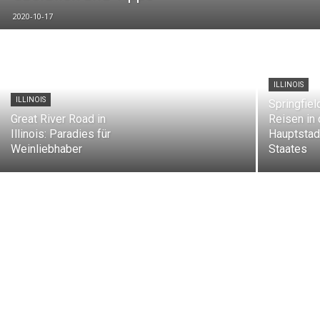
2020-10-17
ILLINOIS
ILLINOIS
Springfield
Great River Road in
Reisen in 
Illinois: Paradies für
Hauptstad
Weinliebhaber
Staates