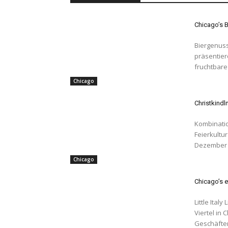
Chicago’s B
Biergenuss 
präsentiere
fruchtbare
Chicago
Christkindl
Kombinatio
Feierkultur loc
Dezember 2
Chicago
Chicago’s e
Little Italy Little Italy ist mittlerweile etwas zerstreut und es gibt einige
Viertel in
Geschäften