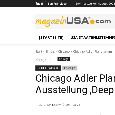
C
Donnerstag, 06. August, 2026
15
San Francisco
[STARTSEITE]
USA STAATENLISTE+INF
Start
Illinois
Chicago
Chicago Adler Planetarium m
Kategorien
Chicago
SCHLAGWORTE
Chicago
Chicago Adler Pla
Ausstellung ‚Deep
2011-08-25
Update:
2011-08-25