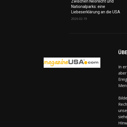
Zwischen Neonlicht und
Nationalparks: eine
Liebeserklärung an die USA
2026-02-19
ÜB
In e
aber
Erei
Mens
Bild
Rech
unse
sieh
HInw