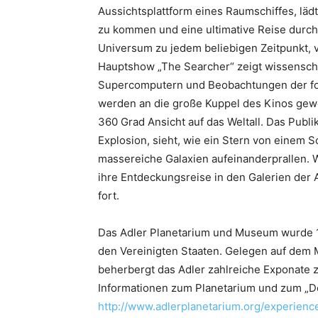
Aussichtsplattform eines Raumschiffes, läd
zu kommen und eine ultimative Reise durchs
Universum zu jedem beliebigen Zeitpunkt, 
Hauptshow „The Searcher“ zeigt wissenscha
Supercomputern und Beobachtungen der fort
werden an die große Kuppel des Kinos gewo
360 Grad Ansicht auf das Weltall. Das Pub
Explosion, sieht, wie ein Stern von einem 
massereiche Galaxien aufeinanderprallen. 
ihre Entdeckungsreise in den Galerien der
fort.
Das Adler Planetarium und Museum wurde 193
den Vereinigten Staaten. Gelegen auf de
beherbergt das Adler zahlreiche Exponate
Informationen zum Planetarium und zum „D
http://www.adlerplanetarium.org/experienc