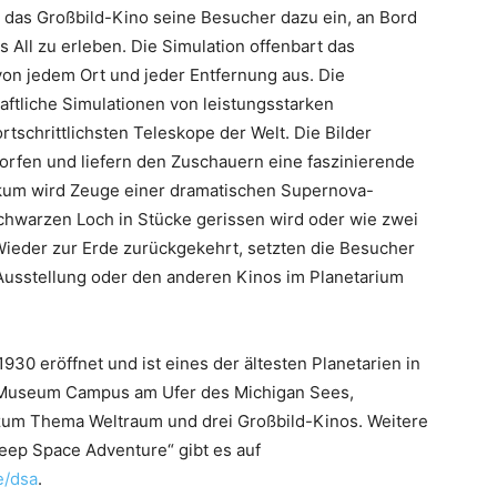
t das Großbild-Kino seine Besucher dazu ein, an Bord
 All zu erleben. Die Simulation offenbart das
von jedem Ort und jeder Entfernung aus. Die
ftliche Simulationen von leistungsstarken
schrittlichsten Teleskope der Welt. Die Bilder
rfen und liefern den Zuschauern eine faszinierende
likum wird Zeuge einer dramatischen Supernova-
Schwarzen Loch in Stücke gerissen wird oder wie zwei
Wieder zur Erde zurückgekehrt, setzten die Besucher
 Ausstellung oder den anderen Kinos im Planetarium
0 eröffnet und ist eines der ältesten Planetarien in
m Museum Campus am Ufer des Michigan Sees,
 zum Thema Weltraum und drei Großbild-Kinos. Weitere
eep Space Adventure“ gibt es auf
e/dsa
.