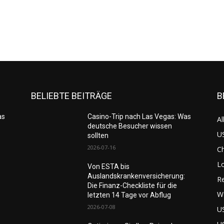
BELIEBTE BEITRÄGE
B
as
Casino-Trip nach Las Vegas: Was
Al
deutsche Besucher wissen
US
sollten
2026-07-16
C
L
Von ESTA bis
Auslandskrankenversicherung:
Re
Die Finanz-Checkliste für die
W
letzten 14 Tage vor Abflug
2026-07-08
U