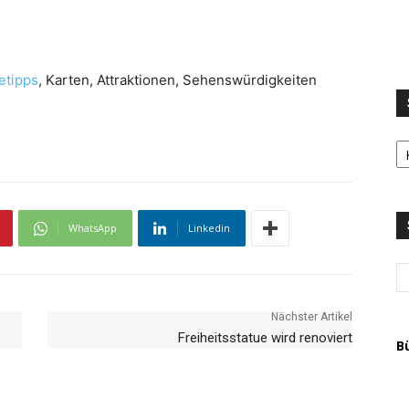
etipps
, Karten, Attraktionen, Sehenswürdigkeiten
S
LI
u
T
A
WhatsApp
Linkedin
Nächster Artikel
Freiheitsstatue wird renoviert
B