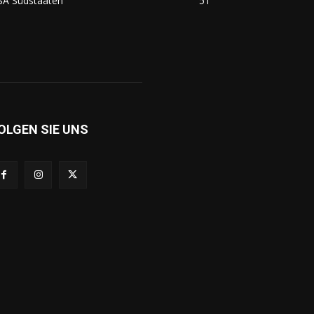
SA Südstaaten
51
OLGEN SIE UNS