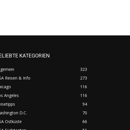
ELIEBTE KATEGORIEN
lgemein
323
A Reisen & Info
273
hicago
116
os Angeles
116
isetipps
94
ashington D.C.
70
SA Ostküste
66