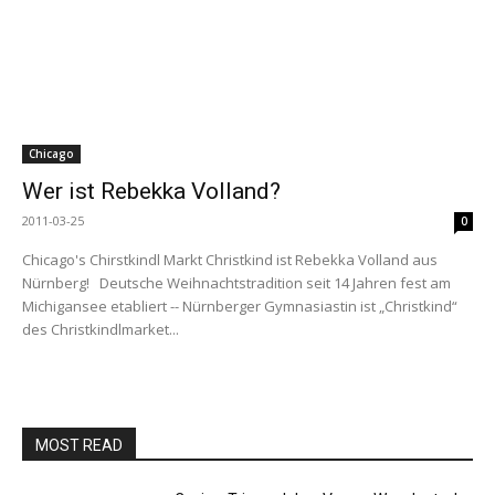
Chicago
Wer ist Rebekka Volland?
2011-03-25
0
Chicago's Chirstkindl Markt Christkind ist Rebekka Volland aus
Nürnberg! Deutsche Weihnachtstradition seit 14 Jahren fest am
Michigansee etabliert -- Nürnberger Gymnasiastin ist „Christkind“
des Christkindlmarket...
MOST READ