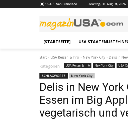
C
Samstag, 08. August, 2026
15.4
San Francisco
[STARTSEITE]
USA STAATENLISTE+INF
Start
USA Reisen & Info
New York City
Delis in New
Kategorien
USA Reisen & Info
New York City
USA Os
SCHLAGWORTE
New York City
Delis in New York
Essen im Big Appl
vegetarisch und 