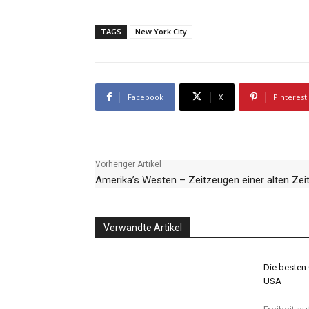
TAGS
New York City
Facebook
X
Pinterest
Vorheriger Artikel
Amerika’s Westen – Zeitzeugen einer alten Zei
Verwandte Artikel
Die besten 
USA
Freiheit auf vier Rädern Ein R