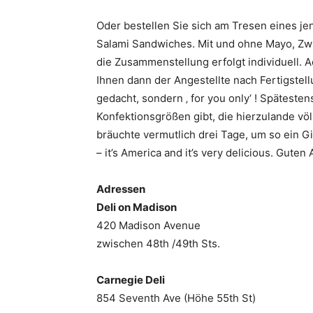
Oder bestellen Sie sich am Tresen eines je
Salami Sandwiches. Mit und ohne Mayo, Zwi
die Zusammenstellung erfolgt individuell. Ac
Ihnen dann der Angestellte nach Fertigstell
gedacht, sondern ‚ for you only‘ ! Späteste
Konfektionsgrößen gibt, die hierzulande v
bräuchte vermutlich drei Tage, um so ein 
– it’s America and it’s very delicious. Guten 
Adressen
Deli on Madison
420 Madison Avenue
zwischen 48th /49th Sts.
Carnegie Deli
854 Seventh Ave (Höhe 55th St)