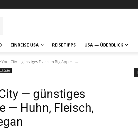
O
EINREISE USA
REISETIPPS
USA — ÜBERBLICK
 York City -- günstiges Essen im Big Apple --...
tküste
 City — günstiges
e — Huhn, Fleisch,
vegan