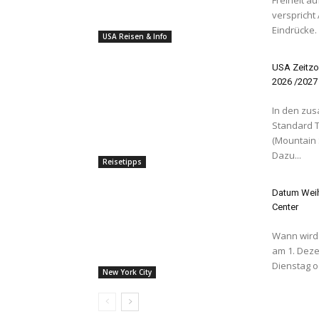
verspricht
Eindrücke. 
USA Reisen & Info
USA Zeitzo
2026 /2027
In den zus
Standard T
(Mountain 
Dazu...
Reisetipps
Datum Weih
Center
Wann wird d
am 1. Dezember Allgemein gesprochen E
Dienstag o
New York City