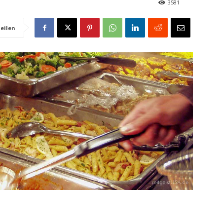
3581
eilen