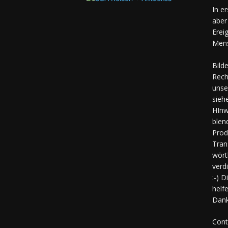
In e
aber
Erei
Mens
Bild
Rech
unse
sieh
HInw
blen
Prod
Tran
wört
verd
:-) 
helf
Dank
Cont