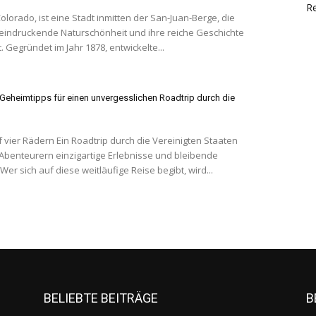
Re
Colorado, ist eine Stadt inmitten der San-Juan-Berge, die
eeindruckende Naturschönheit und ihre reiche Geschichte
bekannt ist. Gegründet im Jahr 1878, entwickelte...
Geheimtipps für einen unvergesslichen Roadtrip durch die
oadtrip durch die Vereinigten Staaten
 Abenteurern einzigartige Erlebnisse und bleibende
Wer sich auf diese weitläufige Reise begibt, wird...
BELIEBTE BEITRÄGE
B