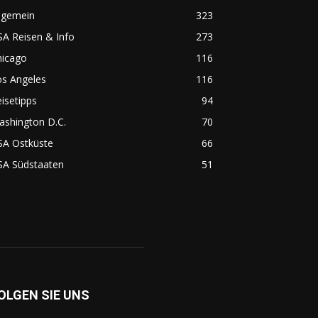
lgemein
323
A Reisen & Info
273
hicago
116
os Angeles
116
isetipps
94
ashington D.C.
70
SA Ostküste
66
SA Südstaaten
51
OLGEN SIE UNS