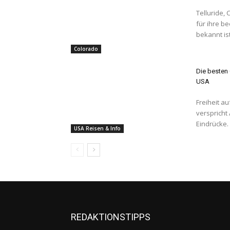
Telluride, 
für ihre b
Colorado
Die besten 
USA
Freiheit auf vier Rädern Ein R
verspricht
Eindrücke. 
USA Reisen & Info
REDAKTIONSTIPPS