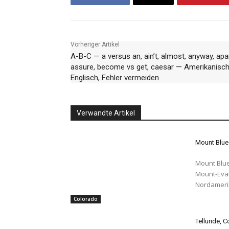
Vorheriger Artikel
A-B-C — a versus an, ain’t, almost, anyway, apar
assure, become vs get, caesar — Amerikanisc
Englisch, Fehler vermeiden
Verwandte Artikel
Mount Blue
Mount Blue
Mount-Evan
Nordamerik
Colorado
Telluride, 