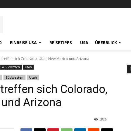
O
EINREISE USA
REISETIPPS
USA — ÜBERBLICK
r treffen sich Colorado, Utah, New Mexico und Arizona
SA Südwesten
Utah
Südwesten
Utah
 treffen sich Colorado,
 und Arizona
5826