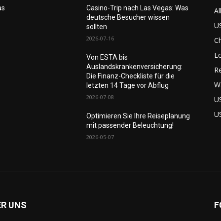
as
Casino-Trip nach Las Vegas: Was
Al
deutsche Besucher wissen
US
sollten
2026-07-16
C
L
Von ESTA bis
Auslandskrankenversicherung:
Re
Die Finanz-Checkliste für die
W
letzten 14 Tage vor Abflug
2026-07-08
U
U
Optimieren Sie Ihre Reiseplanung
mit passender Beleuchtung!
2026-05-07
ER UNS
F