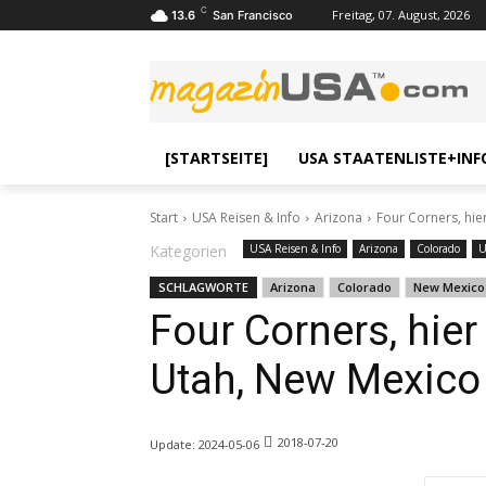
C
Freitag, 07. August, 2026
13.6
San Francisco
[STARTSEITE]
USA STAATENLISTE+INF
Start
USA Reisen & Info
Arizona
Four Corners, hie
Kategorien
USA Reisen & Info
Arizona
Colorado
U
SCHLAGWORTE
Arizona
Colorado
New Mexico
Four Corners, hier
Utah, New Mexico
2018-07-20
Update:
2024-05-06