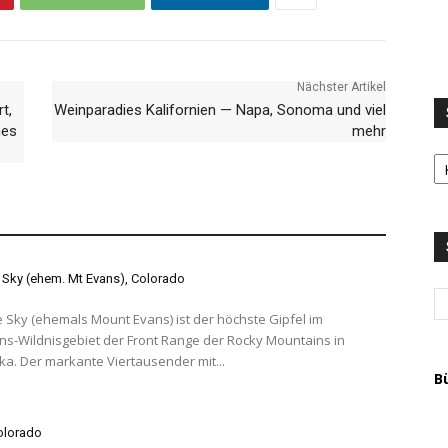
Nächster Artikel
t,
Weinparadies Kalifornien — Napa, Sonoma und viel
hes
mehr
S
LI
u
T
A
 Sky (ehem. Mt Evans), Colorado
 Sky (ehemals Mount Evans) ist der höchste Gipfel im
s-Wildnisgebiet der Front Range der Rocky Mountains in
a. Der markante Viertausender mit...
B
Colorado