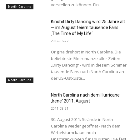
vorstellen zu können. Ein...
North Carolina
Kinohit Dirty Dancing wird 25 Jahre alt
— im August feiern tausende Fans
‚The Time of My Life‘
2012-06-27
Originaldrehort in North Carolina. Die
beliebteste Filmromanze aller Zeiten -
„Dirty Dancing“ - wird in diesem Sommer
tausende Fans nach North Carolina an
der US-Ostküste...
North Carolina
North Carolina nach dem Hurricane
‚Irene‘ 2011, August
2011-08-31
30. August 2011: Strände in North
Carolina wieder geöffnet - Nach dem
Wirbelsturm kaum noch
Einschränkungen für Touristen. Die fast