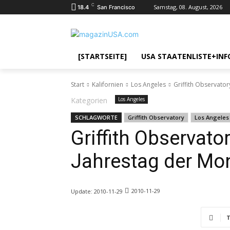
C
Samstag, 08. August, 2026
18.4
San Francisco
[STARTSEITE]
USA STAATENLISTE+INF
Start
Kalifornien
Los Angeles
Griffith Observator
Kategorien
Los Angeles
SCHLAGWORTE
Griffith Observatory
Los Angeles
Griffith Observator
Jahrestag der Mo
2010-11-29
Update:
2010-11-29
T