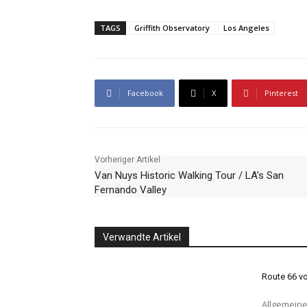
TAGS
Griffith Observatory
Los Angeles
Facebook
X
Pinterest
Vorheriger Artikel
Van Nuys Historic Walking Tour / LA’s San
Fernando Valley
Verwandte Artikel
Route 66 v
Allgemeine Route 66 