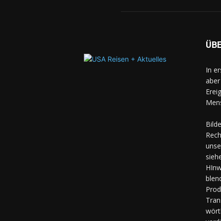
ÜB
In e
aber
Erei
Mens
Bild
Rech
unse
sieh
HInw
blen
Prod
Tran
wört