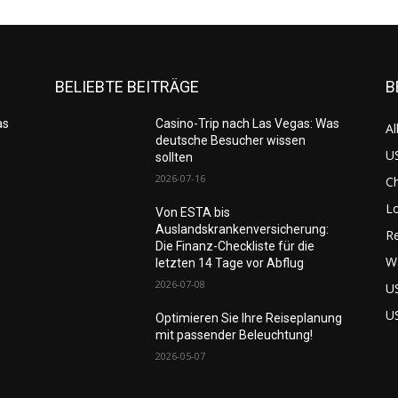
BELIEBTE BEITRÄGE
B
as
Casino-Trip nach Las Vegas: Was
Al
deutsche Besucher wissen
US
sollten
2026-07-16
C
L
Von ESTA bis
Auslandskrankenversicherung:
Re
Die Finanz-Checkliste für die
W
letzten 14 Tage vor Abflug
2026-07-08
U
U
Optimieren Sie Ihre Reiseplanung
mit passender Beleuchtung!
2026-05-07