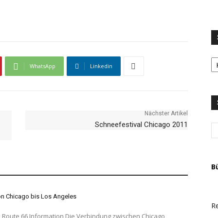
S
LI
WhatsApp
Linkedin
u
T
A
Nächster Artikel
Schneefestival Chicago 2011
B
on Chicago bis Los Angeles
Re
Information Die Verbindung zwischen Chicago