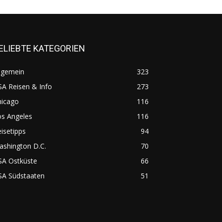
ELIEBTE KATEGORIEN
lgemein
323
A Reisen & Info
273
hicago
116
os Angeles
116
isetipps
94
ashington D.C.
70
SA Ostküste
66
SA Südstaaten
51