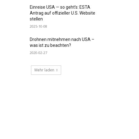
Einreise USA — so geht’s: ESTA
Antrag auf offizieller U.S. Website
stellen
2025-10-08
Drohnen mitnehmen nach USA –
was ist zu beachten?
2020-02-27
Mehr laden