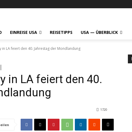
O
EINREISE USA
REISETIPPS
USA — ÜBERBLICK
y in LA feiert den 40. Jahrestag der Mondlandung
y in LA feiert den 40.
ndlandung
1720
eilen