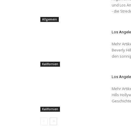
und Los An
- die Streck
Allgemein
Los Angele
Mehr Artik
Beverly Hills Ideal gelegen zwischen den Stränden Kalifo
den sonnig
Kalifornien
Los Angel
Mehr Artik
Hills Hollywood Seit den frühen 1900's hat Hollywood seine
Geschichte
Kalifornien