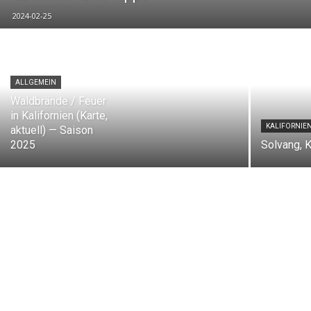
2024-02-25
ALLGEMEIN
Waldbrände / Feuer
in Kalifornien (Karte,
KALIFORNIE
aktuell) — Saison
2025
Solvang, K