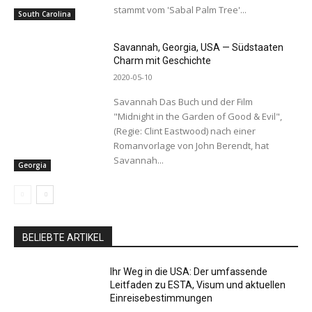
stammt vom 'Sabal Palm Tree'...
South Carolina
Savannah, Georgia, USA — Südstaaten
Charm mit Geschichte
2020-05-10
Savannah Das Buch und der Film
"Midnight in the Garden of Good & Evil",
(Regie: Clint Eastwood) nach einer
Romanvorlage von John Berendt, hat
Savannah...
Georgia
BELIEBTE ARTIKEL
Ihr Weg in die USA: Der umfassende
Leitfaden zu ESTA, Visum und aktuellen
Einreisebestimmungen