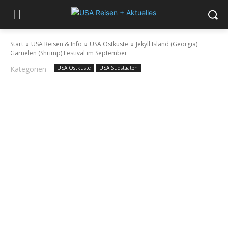
Start
USA Reisen & Info
USA Ostküste
Jekyll Island (Georgia)
Garnelen (Shrimp) Festival im September
Kategorien
USA Ostküste
USA Südstaaten