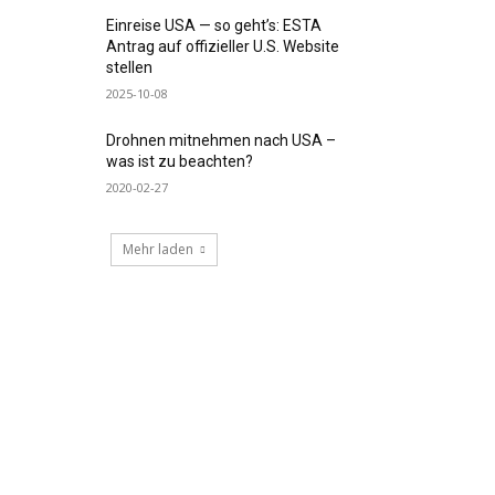
Einreise USA — so geht’s: ESTA
Antrag auf offizieller U.S. Website
stellen
2025-10-08
Drohnen mitnehmen nach USA –
was ist zu beachten?
2020-02-27
Mehr laden