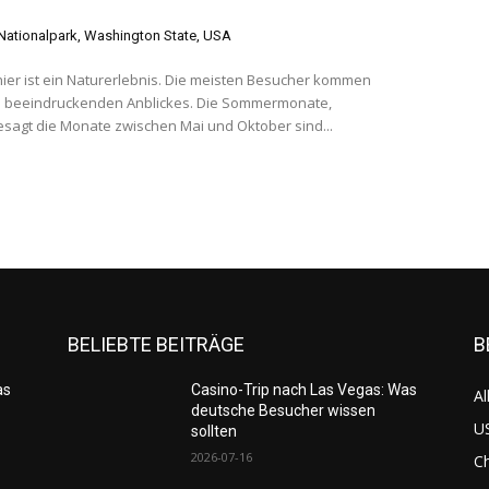
 Nationalpark, Washington State, USA
ier ist ein Naturerlebnis. Die meisten Besucher kommen
 beeindruckenden Anblickes. Die Sommermonate,
sagt die Monate zwischen Mai und Oktober sind...
BELIEBTE BEITRÄGE
B
as
Casino-Trip nach Las Vegas: Was
Al
deutsche Besucher wissen
US
sollten
2026-07-16
C