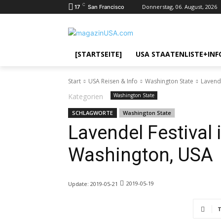
C
Donnerstag, 06. August, 2026
17
San Francisco
[STARTSEITE]
USA STAATENLISTE+INF
Start
USA Reisen & Info
Washington State
Lavende
Kategorien
Washington State
SCHLAGWORTE
Washington State
Lavendel Festival
Washington, USA
2019-05-19
Update:
2019-05-21
T