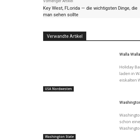
Vorheriger Artikel
Key West, FLorida — die wichtigsten Dinge, die
man sehen sollte
Verwandte Artikel
Walla Wall
Holiday Ba
laden in Wa
USA Nordwesten
Washington
Washington (State) - USA T
schon eine
Washington 
Washington State