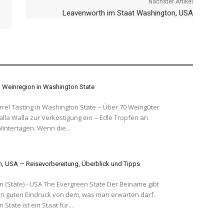
Nächster Artikel
Leavenworth im Staat Washington, USA
a Weinregion in Washington State
rrel Tasting in Washington State -- Über 70 Weingüter
lla Walla zur Verköstigung ein -- Edle Tropfen an
eiskalten Wintertagen. Wenn die...
, USA — Reisevorbereitung, Überblick und Tipps
he Evergreen State Der Beiname gibt
n guten Eindruck von dem, was man erwarten darf.
State ist ein Staat für...