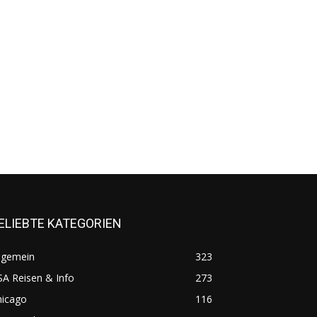
ELIEBTE KATEGORIEN
lgemein
323
A Reisen & Info
273
hicago
116