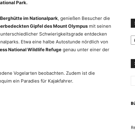
ational Park.
 Berghütte im Nationalpark
, genießen Besucher die
herbedeckten Gipfel des Mount Olympus
mit seinen
unterschiedlicher Schwierigkeitsgrade entdecken
S
LI
nalparks. Etwa eine halbe Autostunde nördlich von
u
ss National Wildlife Refuge
genau unter einer der
T
A
edene Vogelarten beobachten. Zudem ist die
uim ein Paradies für Kajakfahrer.
B
Re