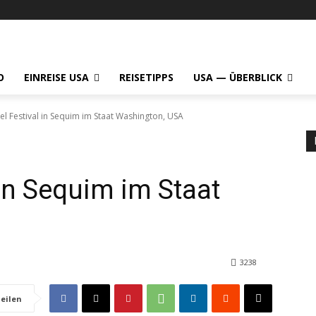
O
EINREISE USA
REISETIPPS
USA — ÜBERBLICK
l Festival in Sequim im Staat Washington, USA
 in Sequim im Staat
3238
eilen