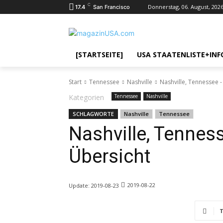
C
Donnerstag, 06. August, 202
17.4
San Francisco
[STARTSEITE]
USA STAATENLISTE+INF
Start
Tennessee
Nashville
Nashville, Tennessee -
Kategorien
Tennessee
Nashville
SCHLAGWORTE
Nashville
Tennessee
Nashville, Tenness
Übersicht
2019-08-22
Update:
2019-08-23
T