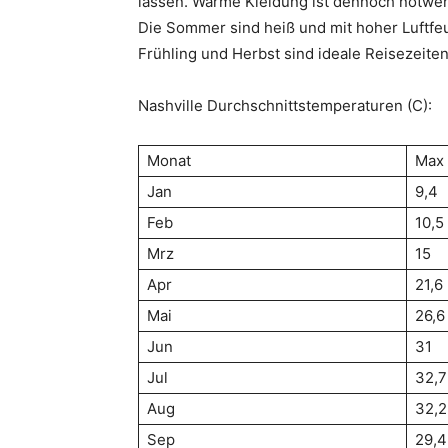
lassen. Warme Kleidung ist dennoch notwen
Die Sommer sind heiß und mit hoher Luftfeu
Frühling und Herbst sind ideale Reisezeiten
Nashville Durchschnittstemperaturen (C):
Monat
Max
Jan
9,4
Feb
10,5
Mrz
15
Apr
21,6
Mai
26,6
Jun
31
Jul
32,7
Aug
32,2
Sep
29,4