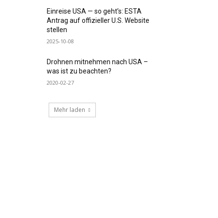
Einreise USA — so geht’s: ESTA
Antrag auf offizieller U.S. Website
stellen
2025-10-08
Drohnen mitnehmen nach USA –
was ist zu beachten?
2020-02-27
Mehr laden