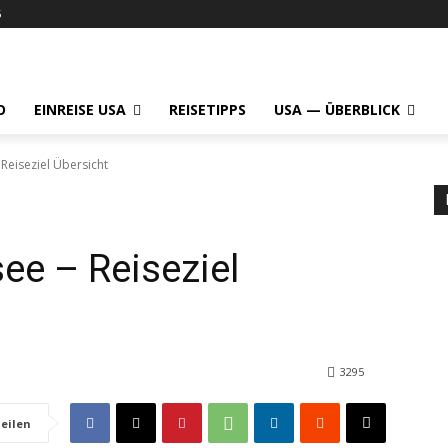
6
O
EINREISE USA
REISETIPPS
USA — ÜBERBLICK
 Reiseziel Übersicht
ee – Reiseziel
3295
eilen