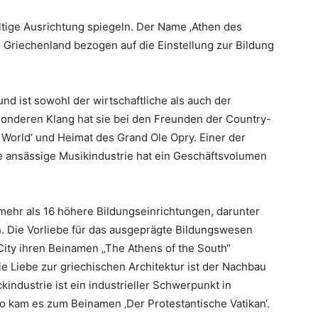
fältige Ausrichtung spiegeln. Der Name ‚Athen des
u Griechenland bezogen auf die Einstellung zur Bildung
nd ist sowohl der wirtschaftliche als auch der
esonderen Klang hat sie bei den Freunden der Country-
e World‘ und Heimat des Grand Ole Opry. Einer der
ie ansässige Musikindustrie hat ein Geschäftsvolumen
 mehr als 16 höhere Bildungseinrichtungen, darunter
den. Die Vorliebe für das ausgeprägte Bildungswesen
 City ihren Beinamen „The Athens of the South“
e Liebe zur griechischen Architektur ist der Nachbau
industrie ist ein industrieller Schwerpunkt in
So kam es zum Beinamen ‚Der Protestantische Vatikan‘.