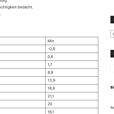
dig.
chtigkeit bedacht.
.
S
LI
u
Min
T
-0,6
A
0,6
1,7
8,8
13,9
B
18,8
21,1
20
Re
16,1