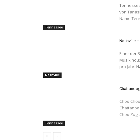
Tennessee - USA The Volunteer State D
von Tanasi
Name Tenn
Tennessee
Nashville 
Einer der B
Musikindus
pro Jahr. Na
Nashville
Chattanoog
Choo Choo Der berühmte Zug kann bei der Terminal Train Statio
Chattanoog
Choo Zug ei
Tennessee