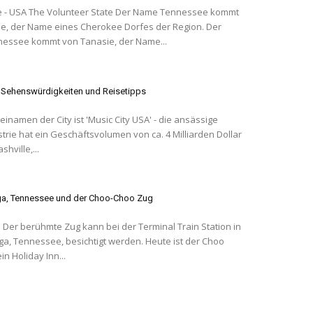
er Name Tennessee kommt
e, der Name eines Cherokee Dorfes der Region. Der
essee kommt von Tanasie, der Name...
– Sehenswürdigkeiten und Reisetipps
einamen der City ist 'Music City USA' - die ansässige
trie hat ein Geschäftsvolumen von ca. 4 Milliarden Dollar
shville,...
a, Tennessee und der Choo-Choo Zug
n in
a, Tennessee, besichtigt werden. Heute ist der Choo
n Holiday Inn...