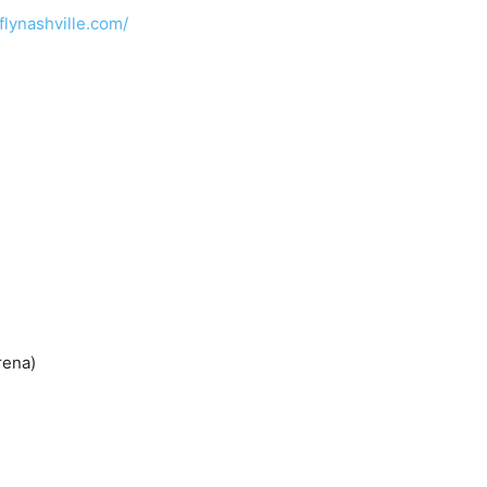
flynashville.com/
rena)