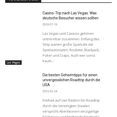
Casino-Trip nach Las Vegas: Was
deutsche Besucher wissen sollten
2026-07-16
Las Vegas und Casinos gehören
untrennbar zusammen. Entlang des
Strip warten große Spielsäle mit
Spielautomaten, Roulette, Blackjack,
Poker und Craps. Auch wer sonst
kaum...
Las Vegas
Die besten Geheimtipps für einen
unvergesslichen Roadtrip durch die
USA
2025-02-24
Freiheit auf vier Rädern Ein Roadtrip
durch die Vereinigten Staaten
verspricht Abenteurern einzigartige
Erlebnisse und bleibende Eindrücke.