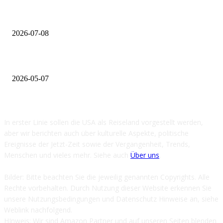
Von ESTA bis Auslandskrankenversicherung: Die Finanz-Checkliste für di
letzten 14 Tage vor Abflug
2026-07-08
Optimieren Sie Ihre Reiseplanung mit passender Beleuchtung!
2026-05-07
ÜBER UNS
In erster Linie sollen die USA als Reiseland vorgestellt werden,
aber wir berichten auch über kulturelle Aspekte, politische
Ereignisse der Jetzt-Zeit sowie der Vergangenheit, Trends,
Menschen und vieles mehr. Siehe auch
Über uns
.
Bilder: Bitte beachten Sie die jeweilig genannten Copyrights. Alle
Rechte vorbehalten. Durch Nutzung dieser Website erkennen Sie
unsere Nutzungsbedingungen und Datenschutz Hinweise an, siehe
Weblink nachfolgend.
HInweis: Wir sind Amazon Partner und auf unseren Seiten blenden