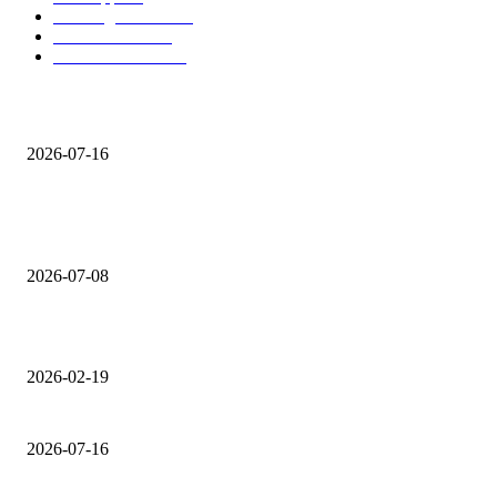
Washington D.C.
70
USA Ostküste
66
USA Südstaaten
51
Casino-Trip nach Las Vegas: Was deutsche Besucher wissen sollten
2026-07-16
Von ESTA bis Auslandskrankenversicherung: Die Finanz-Checkliste für di
letzten 14 Tage vor Abflug
2026-07-08
Zwischen Neonlicht und Nationalparks: eine Liebeserklärung an die USA
2026-02-19
Casino-Trip nach Las Vegas: Was deutsche Besucher wissen sollten
2026-07-16