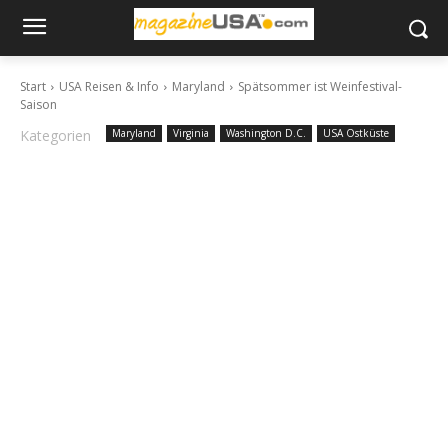
Start
USA Reisen & Info
Maryland
Spätsommer ist Weinfestival-
Saison
Kategorien
Maryland
Virginia
Washington D.C.
USA Ostküste