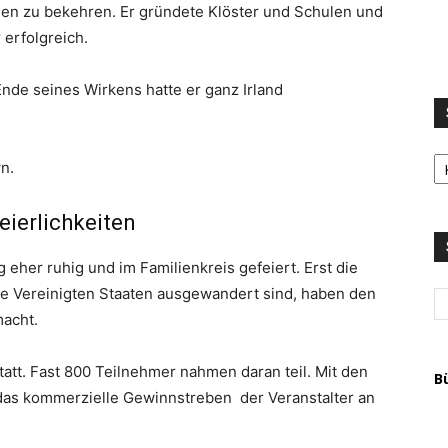
den zu bekehren. Er gründete Klöster und Schulen und
 erfolgreich.
Ende seines Wirkens hatte er ganz Irland
S
n.
LI
u
T
eierlichkeiten
A
g eher ruhig und im Familienkreis gefeiert. Erst die
die Vereinigten Staaten ausgewandert sind, haben den
macht.
 statt. Fast 800 Teilnehmer nahmen daran teil. Mit den
B
das kommerzielle Gewinnstreben der Veranstalter an