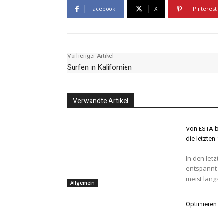
Facebook
X
Pinterest
Vorheriger Artikel
Surfen in Kalifornien
Verwandte Artikel
Von ESTA bi
die letzten
In den letz
entspannt 
meist längs
Allgemein
Optimieren 