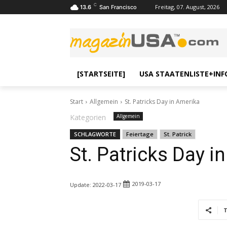
C
Freitag, 07. August, 2026
13.6
San Francisco
[STARTSEITE]
USA STAATENLISTE+INF
Start
Allgemein
St. Patricks Day in Amerika
Kategorien
Allgemein
SCHLAGWORTE
Feiertage
St. Patrick
St. Patricks Day i
2019-03-17
Update:
2022-03-17
T