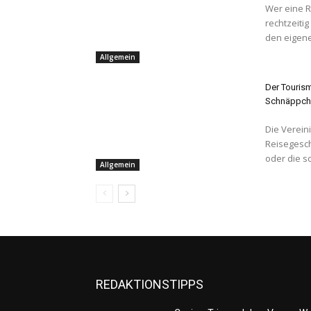
Wer eine Re
rechtzeiti
den eigene
Allgemein
Der Tourism
Schnäppch
Die Verein
Reisegesch
oder die s
Allgemein
REDAKTIONSTIPPS