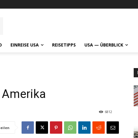
O
EINREISE USA
REISETIPPS
USA — ÜBERBLICK
n Amerika
6812
eilen