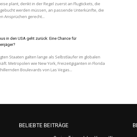
ise plant, denkt in der Regel zuerst an Flugtickets, die
g gebucht werden müssen, an passende Unterkünfte, die
n Ansprüchen gerecht...
us in den USA geht zurück: Eine Chance für
enjäger?
igten Staaten galten lange als Selbstläufer im globalen
äft. Metropolen wie New York, Freizeitgiganten in Florida
chillernden Boulevards von Las Vegas...
BELIEBTE BEITRÄGE
B