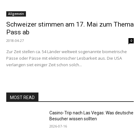
Allgemein
Schweizer stimmen am 17. Mai zum Thema
Pass ab
2018-04-27
0
Zur Zeit stellen ca. 54 Länder weltweit sogenannte biometrische
Pässe oder Pässe mit elektronischer Lesbarkeit aus. Die USA
verlangen siet einiger Zeit schon solch...
MOST READ
Casino-Trip nach Las Vegas: Was deutsche
Besucher wissen sollten
2026-07-16