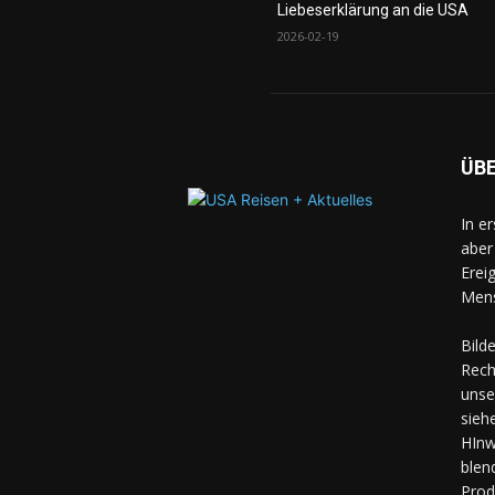
Liebeserklärung an die USA
2026-02-19
ÜB
In e
aber
Erei
Mens
Bild
Rech
unse
sieh
HInw
blen
Prod