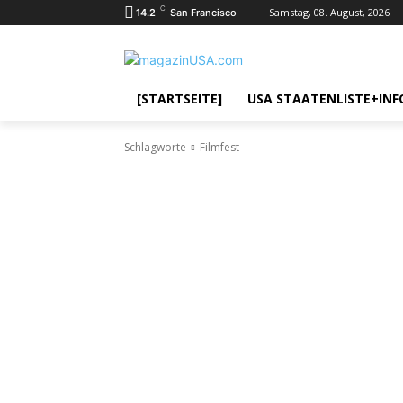
C
Samstag, 08. August, 2026
14.2
San Francisco
[STARTSEITE]
USA STAATENLISTE+INF
Schlagworte
Filmfest