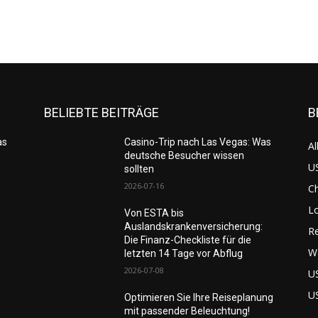
BELIEBTE BEITRÄGE
B
as
Casino-Trip nach Las Vegas: Was
Al
deutsche Besucher wissen
US
sollten
2026-07-16
C
L
Von ESTA bis
Auslandskrankenversicherung:
Re
Die Finanz-Checkliste für die
W
letzten 14 Tage vor Abflug
2026-07-08
U
U
Optimieren Sie Ihre Reiseplanung
mit passender Beleuchtung!