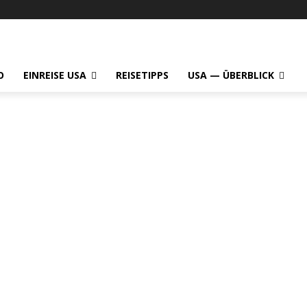
O
EINREISE USA
REISETIPPS
USA — ÜBERBLICK