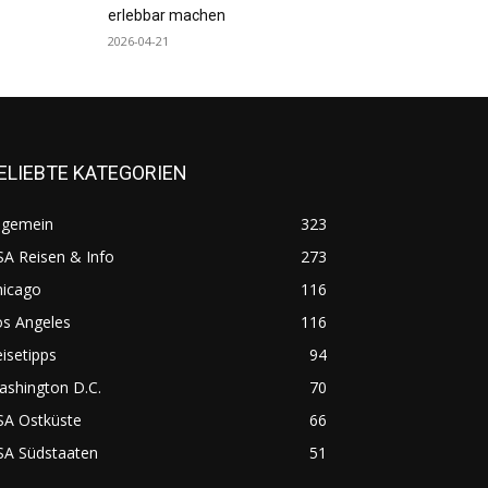
erlebbar machen
2026-04-21
ELIEBTE KATEGORIEN
lgemein
323
A Reisen & Info
273
hicago
116
os Angeles
116
isetipps
94
ashington D.C.
70
SA Ostküste
66
SA Südstaaten
51