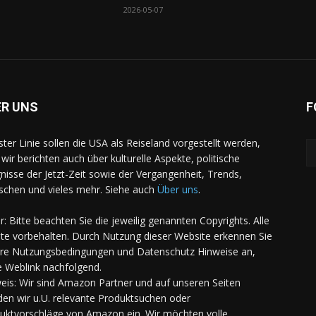
2026-05-07
ER UNS
F
rster Linie sollen die USA als Reiseland vorgestellt werden,
 wir berichten auch über kulturelle Aspekte, politische
gnisse der Jetzt-Zeit sowie der Vergangenheit, Trends,
chen und vieles mehr. Siehe auch
Über uns
.
er: Bitte beachten Sie die jeweilig genannten Copyrights. Alle
te vorbehalten. Durch Nutzung dieser Website erkennen Sie
re Nutzungsbedingungen und Datenschutz Hinweise an,
e Weblink nachfolgend.
eis: Wir sind Amazon Partner und auf unseren Seiten
den wir u.U. relevante Produktsuchen oder
uktvorschläge von Amazon ein. Wir möchten volle