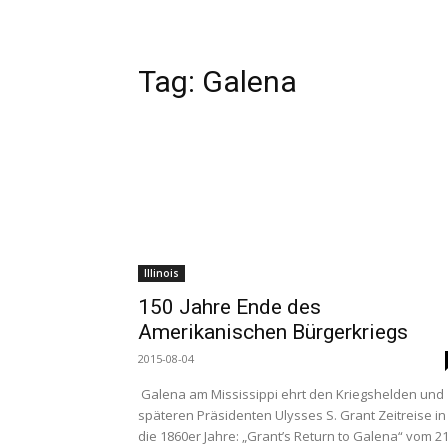
Tag:
Galena
Illinois
150 Jahre Ende des
Amerikanischen Bürgerkriegs
2015-08-04
Galena am Mississippi ehrt den Kriegshelden und
späteren Präsidenten Ulysses S. Grant Zeitreise in
die 1860er Jahre: „Grant’s Return to Galena“ vom 21