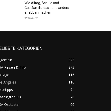
Wie Alltag, Schule und
Gastfamilie das Land anders
erlebbar machen
2026-04-21
ELIEBTE KATEGORIEN
lgemein
323
A Reisen & Info
273
hicago
116
os Angeles
116
isetipps
94
ashington D.C.
70
SA Ostküste
66