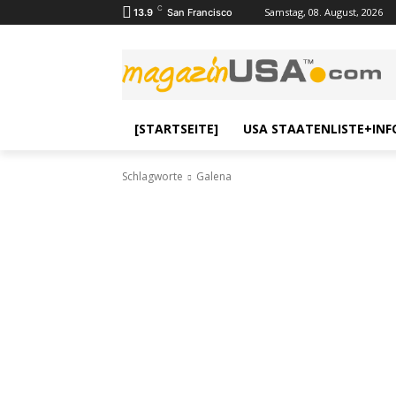
C
Samstag, 08. August, 2026
13.9
San Francisco
[STARTSEITE]
USA STAATENLISTE+INF
Schlagworte
Galena