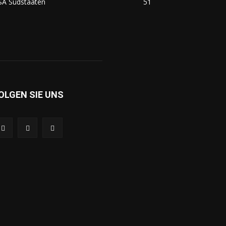
SA Südstaaten
51
OLGEN SIE UNS