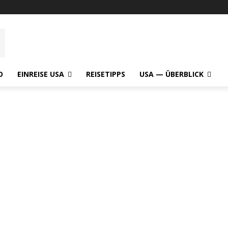
O
EINREISE USA
REISETIPPS
USA — ÜBERBLICK