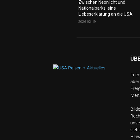
Zwischen Neonlicht und
Nationalparks: eine
Liebeserklärung an die USA
2026-02-19
ÜB
In e
aber
Erei
Mens
Bild
Rech
unse
sieh
HInw