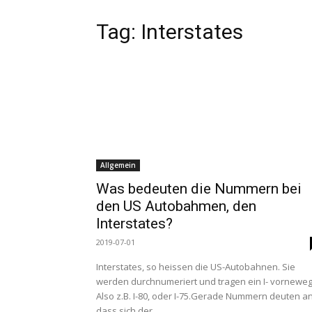
Tag:
Interstates
Allgemein
Was bedeuten die Nummern bei
den US Autobahmen, den
Interstates?
2019-07-01
Interstates, so heissen die US-Autobahnen. Sie
werden durchnumeriert und tragen ein I- vorneweg
Also z.B. I-80, oder I-75.Gerade Nummern deuten an
dass sich der...