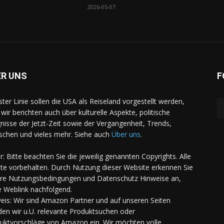
2026-05-07
ER UNS
F
rster Linie sollen die USA als Reiseland vorgestellt werden,
 wir berichten auch über kulturelle Aspekte, politische
gnisse der Jetzt-Zeit sowie der Vergangenheit, Trends,
chen und vieles mehr. Siehe auch
Über uns
.
er: Bitte beachten Sie die jeweilig genannten Copyrights. Alle
te vorbehalten. Durch Nutzung dieser Website erkennen Sie
re Nutzungsbedingungen und Datenschutz Hinweise an,
e Weblink nachfolgend.
eis: Wir sind Amazon Partner und auf unseren Seiten
den wir u.U. relevante Produktsuchen oder
uktvorschläge von Amazon ein. Wir möchten volle