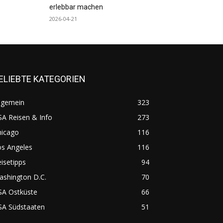
erlebbar machen
2026-04-21
ELIEBTE KATEGORIEN
lgemein
323
A Reisen & Info
273
hicago
116
os Angeles
116
isetipps
94
ashington D.C.
70
SA Ostküste
66
SA Südstaaten
51