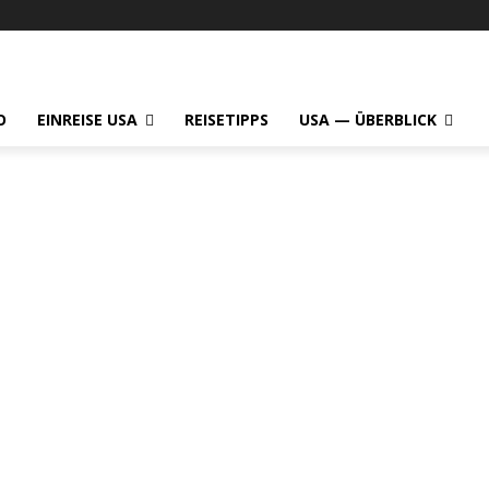
O
EINREISE USA
REISETIPPS
USA — ÜBERBLICK