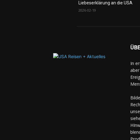
Liebeserklärung an die USA
2026-02-19
ÜB
In e
aber
Erei
Mens
Bild
Rech
unse
sieh
HInw
blen
Prod