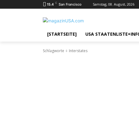
C
Samstag, 08. August, 2026
15.4
San Francisco
[STARTSEITE]
USA STAATENLISTE+INF
Schlagworte
Interstates