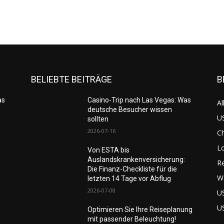
BELIEBTE BEITRÄGE
B
as
Casino-Trip nach Las Vegas: Was
Al
deutsche Besucher wissen
US
sollten
2026-07-16
C
L
Von ESTA bis
Auslandskrankenversicherung:
Re
Die Finanz-Checkliste für die
W
letzten 14 Tage vor Abflug
2026-07-08
U
U
Optimieren Sie Ihre Reiseplanung
mit passender Beleuchtung!