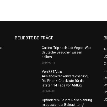
BELIEBTE BEITRÄGE
B
as
Casino-Trip nach Las Vegas: Was
Al
deutsche Besucher wissen
US
sollten
2026-07-16
C
L
Von ESTA bis
Auslandskrankenversicherung:
Re
Die Finanz-Checkliste für die
W
letzten 14 Tage vor Abflug
2026-07-08
U
U
Optimieren Sie Ihre Reiseplanung
mit passender Beleuchtung!