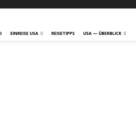
O
EINREISE USA
REISETIPPS
USA — ÜBERBLICK