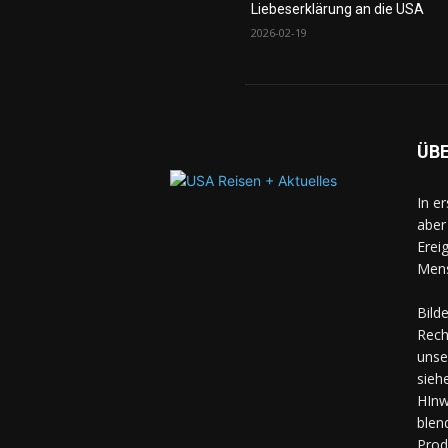
Liebeserklärung an die USA
2026-02-19
ÜB
In e
aber
Erei
Mens
Bild
Rech
unse
sieh
HInw
blen
Prod