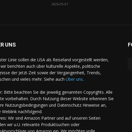
2026-05-07
ER UNS
F
rster Linie sollen die USA als Reiseland vorgestellt werden,
 wir berichten auch über kulturelle Aspekte, politische
gnisse der Jetzt-Zeit sowie der Vergangenheit, Trends,
chen und vieles mehr. Siehe auch
Über uns
.
er: Bitte beachten Sie die jeweilig genannten Copyrights. Alle
te vorbehalten. Durch Nutzung dieser Website erkennen Sie
re Nutzungsbedingungen und Datenschutz Hinweise an,
e Weblink nachfolgend.
eis: Wir sind Amazon Partner und auf unseren Seiten
den wir u.U. relevante Produktsuchen oder
uktvorschläge von Amazon ein. Wir möchten volle