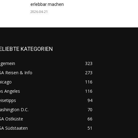
erlebbar machen
2026-04-21
ELIEBTE KATEGORIEN
lgemein
323
A Reisen & Info
273
hicago
116
os Angeles
116
isetipps
94
ashington D.C.
70
SA Ostküste
66
SA Südstaaten
51