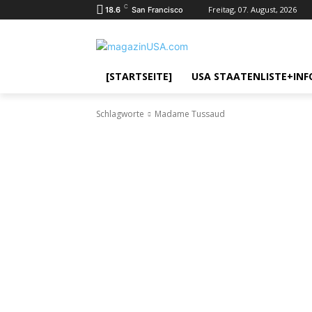
C
Freitag, 07. August, 2026
18.6
San Francisco
[STARTSEITE]
USA STAATENLISTE+INF
Schlagworte
Madame Tussaud