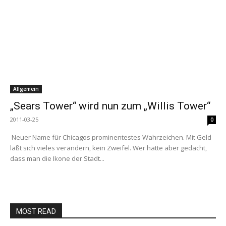
Allgemein
„Sears Tower“ wird nun zum „Willis Tower“
2011-03-25
0
Neuer Name für Chicagos prominentestes Wahrzeichen. Mit Geld
läßt sich vieles verändern, kein Zweifel. Wer hätte aber gedacht,
dass man die Ikone der Stadt...
MOST READ