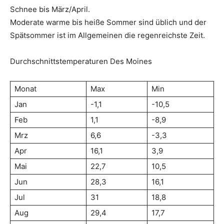
Schnee bis März/April.
Moderate warme bis heiße Sommer sind üblich und der
Spätsommer ist im Allgemeinen die regenreichste Zeit.
Durchschnittstemperaturen Des Moines
Monat
Max
Min
Jan
-1,1
-10,5
Feb
1,1
-8,9
Mrz
6,6
-3,3
Apr
16,1
3,9
Mai
22,7
10,5
Jun
28,3
16,1
Jul
31
18,8
Aug
29,4
17,7