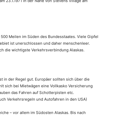
m 23.1.1971 in der Nähe von Stevens Village am
r 500 Meilen im Süden des Bundesstaates. Viele Gipfel
Gebiet ist unerschlossen und daher menschenleer.
uch die wichtigste Verkehrsverbindung Alaskas.
 in der Regel gut. Europäer sollten sich über die
lt sich bei Mietwägen eine Vollkasko Versicherung
auben das Fahren auf Schotterpisten etc.
uch Verkehrsregeln und Autofahren in den USA)
eiche – vor allem im Südosten Alaskas. Bis nach