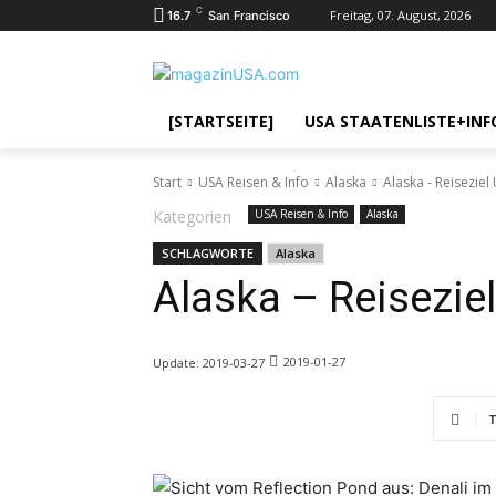
C
Freitag, 07. August, 2026
16.7
San Francisco
[STARTSEITE]
USA STAATENLISTE+INF
Start
USA Reisen & Info
Alaska
Alaska - Reiseziel
Kategorien
USA Reisen & Info
Alaska
SCHLAGWORTE
Alaska
Alaska – Reisezie
2019-01-27
Update:
2019-03-27
T