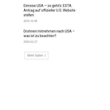
Einreise USA — so geht’s: ESTA
Antrag auf offizieller U.S. Website
stellen
2025-10-08
Drohnen mitnehmen nach USA –
was ist zu beachten?
2020-02-27
Mehr laden