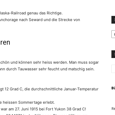
 Alaska-Railroad genau das Richtige.
 Anchorage nach Seward und die Strecke von
S
LI
u
uren
T
A
 schön und können sehr heiss werden. Man muss sogar
ann durch Tauwasser sehr feucht und matschig sein.
B
ägt 12 Grad C, die durchschnittliche Januar-Temperatur
ne heissen Sommertage erlebt.
Re
war am 27. Juni 1915 bei Fort Yukon 38 Grad C!