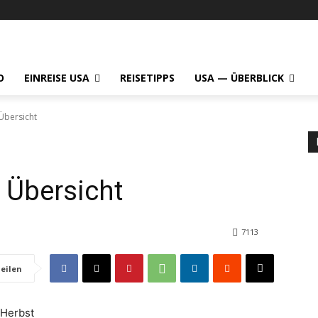
O
EINREISE USA
REISETIPPS
USA — ÜBERBLICK
 Übersicht
l Übersicht
7113
eilen