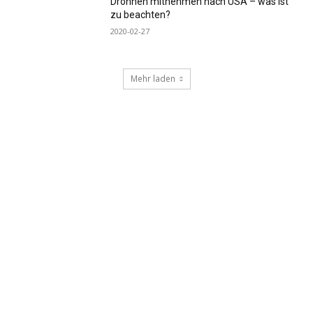
Drohnen mitnehmen nach USA – was ist
zu beachten?
2020-02-27
Mehr laden