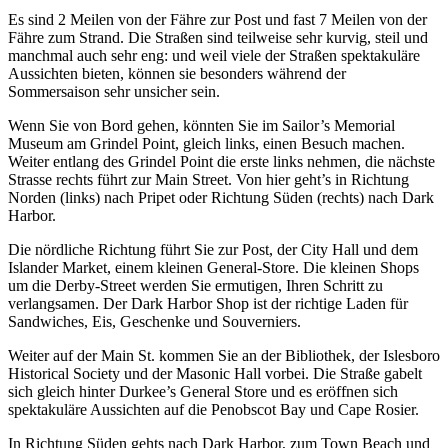
Es sind 2 Meilen von der Fähre zur Post und fast 7 Meilen von der
Fähre zum Strand. Die Straßen sind teilweise sehr kurvig, steil und
manchmal auch sehr eng: und weil viele der Straßen spektakuläre
Aussichten bieten, können sie besonders während der
Sommersaison sehr unsicher sein.
Wenn Sie von Bord gehen, könnten Sie im Sailor’s Memorial
Museum am Grindel Point, gleich links, einen Besuch machen.
Weiter entlang des Grindel Point die erste links nehmen, die nächste
Strasse rechts führt zur Main Street. Von hier geht’s in Richtung
Norden (links) nach Pripet oder Richtung Süden (rechts) nach Dark
Harbor.
Die nördliche Richtung führt Sie zur Post, der City Hall und dem
Islander Market, einem kleinen General-Store. Die kleinen Shops
um die Derby-Street werden Sie ermutigen, Ihren Schritt zu
verlangsamen. Der Dark Harbor Shop ist der richtige Laden für
Sandwiches, Eis, Geschenke und Souverniers.
Weiter auf der Main St. kommen Sie an der Bibliothek, der Islesboro
Historical Society und der Masonic Hall vorbei. Die Straße gabelt
sich gleich hinter Durkee’s General Store und es eröffnen sich
spektakuläre Aussichten auf die Penobscot Bay und Cape Rosier.
In Richtung Süden gehts nach Dark Harbor, zum Town Beach und