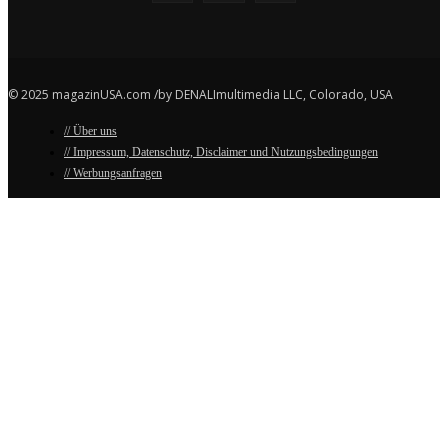
© 2025 magazinUSA.com /by DENALImultimedia LLC, Colorado, USA
// Über uns
// Impressum, Datenschutz, Disclaimer und Nutzungsbedingungen
// Werbungsanfragen