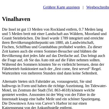
Größere Karte anzeigen
|
Wegbeschreibu
Vinalhaven
Die Insel ist gut 13 Meilen von Rockland entfern, 0.7 Meilen lang
und 5 Meilen breit mit einer Landschaft aus Wäldern, Moorland und
Granit Steinbrüchen. Die Insel wurde 1789 integriert und erreichte
ihren Bevölkerungshöhepunkt um 1880, als Landwirtschaft,
Fischen, Schiffbau und Granitabbau profitabel wurden. Zu dieser
Zeit kamen auch die ersten Sommer-Besucher und blähten die
Bevölkerung dort jedes Jahr auf das Dreifache auf. Das bringt auch
die Frage auf, ob Sie das Auto mit auf die Fähre nehmen sollten.
Während des Sommers könnten Sie es vielleicht bereuen, denn der
Fährbetrieb funktioniert nach der „first come, first served“ Regel.
Wartezeiten von mehreren Stunden sind dann keine Seltenheit.
Alternativ bieten sich Fahrräder an, vorausgesetzt, Sie sind
halbwegs in Form und haben die richtige Ausrüstung. Im Tidewater-
Motel, im Zentrum der Stadt (Tel. 863-4618) können welche
gemietet werden. Ansonsten ist der Weg von der Fähre in die
Innenstadt knapp eine halbe Meile und ein schöner Spaziergang.
Die Downtown Area von Carver’s Harbor ist nur einen
Katzensprung von der Ankunftsstelle entfernt.