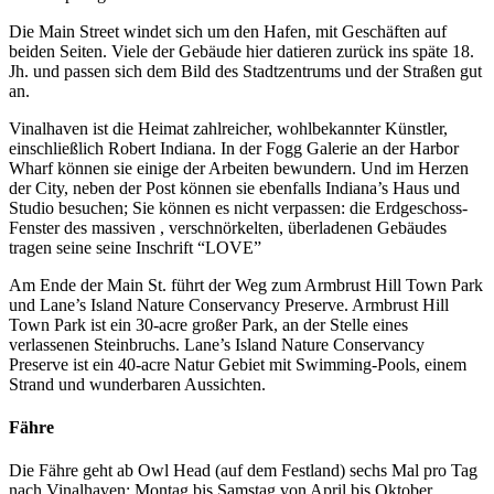
Die Main Street windet sich um den Hafen, mit Geschäften auf
beiden Seiten. Viele der Gebäude hier datieren zurück ins späte 18.
Jh. und passen sich dem Bild des Stadtzentrums und der Straßen gut
an.
Vinalhaven ist die Heimat zahlreicher, wohlbekannter Künstler,
einschließlich Robert Indiana. In der Fogg Galerie an der Harbor
Wharf können sie einige der Arbeiten bewundern. Und im Herzen
der City, neben der Post können sie ebenfalls Indiana’s Haus und
Studio besuchen; Sie können es nicht verpassen: die Erdgeschoss-
Fenster des massiven , verschnörkelten, überladenen Gebäudes
tragen seine seine Inschrift “LOVE”
Am Ende der Main St. führt der Weg zum Armbrust Hill Town Park
und Lane’s Island Nature Conservancy Preserve. Armbrust Hill
Town Park ist ein 30-acre großer Park, an der Stelle eines
verlassenen Steinbruchs. Lane’s Island Nature Conservancy
Preserve ist ein 40-acre Natur Gebiet mit Swimming-Pools, einem
Strand und wunderbaren Aussichten.
Fähre
Die Fähre geht ab Owl Head (auf dem Festland) sechs Mal pro Tag
nach Vinalhaven; Montag bis Samstag von April bis Oktober,