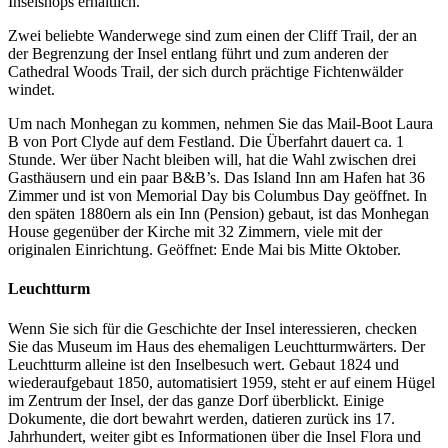
Inselshops erhältlich.
Zwei beliebte Wanderwege sind zum einen der Cliff Trail, der an
der Begrenzung der Insel entlang führt und zum anderen der
Cathedral Woods Trail, der sich durch prächtige Fichtenwälder
windet.
Um nach Monhegan zu kommen, nehmen Sie das Mail-Boot Laura
B von Port Clyde auf dem Festland. Die Überfahrt dauert ca. 1
Stunde. Wer über Nacht bleiben will, hat die Wahl zwischen drei
Gasthäusern und ein paar B&B’s. Das Island Inn am Hafen hat 36
Zimmer und ist von Memorial Day bis Columbus Day geöffnet. In
den späten 1880ern als ein Inn (Pension) gebaut, ist das Monhegan
House gegenüber der Kirche mit 32 Zimmern, viele mit der
originalen Einrichtung. Geöffnet: Ende Mai bis Mitte Oktober.
Leuchtturm
Wenn Sie sich für die Geschichte der Insel interessieren, checken
Sie das Museum im Haus des ehemaligen Leuchtturmwärters. Der
Leuchtturm alleine ist den Inselbesuch wert. Gebaut 1824 und
wiederaufgebaut 1850, automatisiert 1959, steht er auf einem Hügel
im Zentrum der Insel, der das ganze Dorf überblickt. Einige
Dokumente, die dort bewahrt werden, datieren zurück ins 17.
Jahrhundert, weiter gibt es Informationen über die Insel Flora und