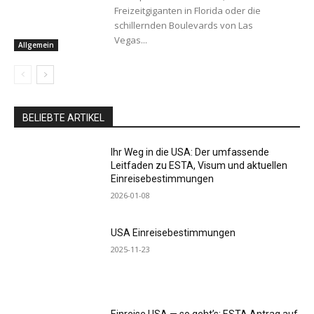
Freizeitgiganten in Florida oder die
schillernden Boulevards von Las
Vegas...
Allgemein
BELIEBTE ARTIKEL
Ihr Weg in die USA: Der umfassende
Leitfaden zu ESTA, Visum und aktuellen
Einreisebestimmungen
2026-01-08
USA Einreisebestimmungen
2025-11-23
Einreise USA — so geht’s: ESTA Antrag auf