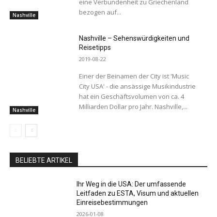
eine Verbundenheit zu Griechenland
bezogen auf...
Nashville
Nashville – Sehenswürdigkeiten und
Reisetipps
2019-08-22
Einer der Beinamen der City ist 'Music
City USA' - die ansässige Musikindustrie
hat ein Geschäftsvolumen von ca. 4
Milliarden Dollar pro Jahr. Nashville,...
Nashville
BELIEBTE ARTIKEL
Ihr Weg in die USA: Der umfassende
Leitfaden zu ESTA, Visum und aktuellen
Einreisebestimmungen
2026-01-08