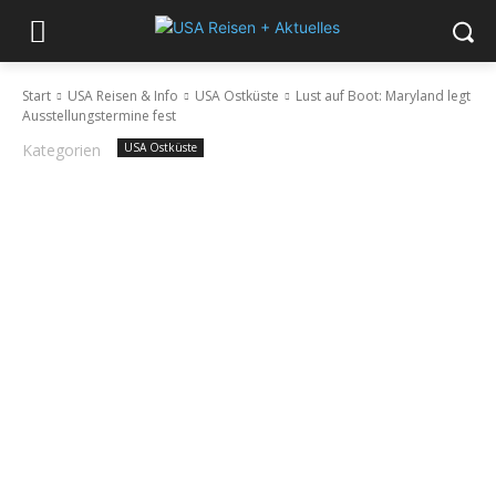
Start
USA Reisen & Info
USA Ostküste
Lust auf Boot: Maryland legt
Ausstellungstermine fest
Kategorien
USA Ostküste