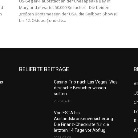
US-Segler-Hauptstadt an der Chesapeake Bay in
nd
Maryland erwartet 50.000 Besucher. Die beiden
n
größten Bootsmessen der USA, die Sailboat Show (8.
bis 12. Oktober) und die...
BELIEBTE BEITRÄGE
B
as
Casino-Trip nach Las Vegas: Was
Al
deutsche Besucher wissen
US
sollten
2026-07-16
C
L
Von ESTA bis
Auslandskrankenversicherung:
Re
Die Finanz-Checkliste für die
W
letzten 14 Tage vor Abflug
2026-07-08