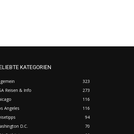
ELIEBTE KATEGORIEN
lgemein
323
A Reisen & Info
273
hicago
116
os Angeles
116
isetipps
94
ashington D.C.
70