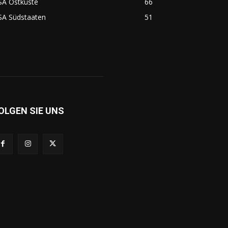
SA Ostküste
66
SA Südstaaten
51
OLGEN SIE UNS