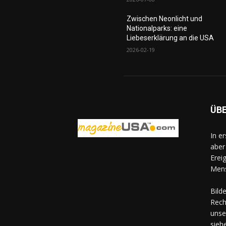
Zwischen Neonlicht und
Nationalparks: eine
Liebeserklärung an die USA
2026-02-19
ÜB
In e
aber
Erei
Mens
Bild
Rech
unse
sieh