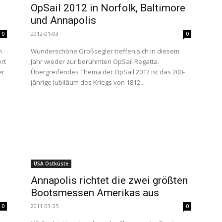
OpSail 2012 in Norfolk, Baltimore
und Annapolis
2012-01-03
0
0
n
Wunderschöne Großsegler treffen sich in diesem
ert
Jahr wieder zur berühmten OpSail Regatta.
er
Übergreifendes Thema der OpSail 2012 ist das 200-
jährige Jubiläum des Kriegs von 1812...
USA Ostküste
Annapolis richtet die zwei größten
Bootsmessen Amerikas aus
2011-03-25
0
0