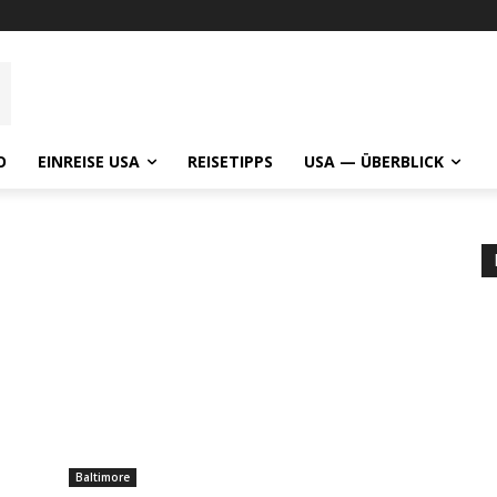
O
EINREISE USA
REISETIPPS
USA — ÜBERBLICK
Baltimore