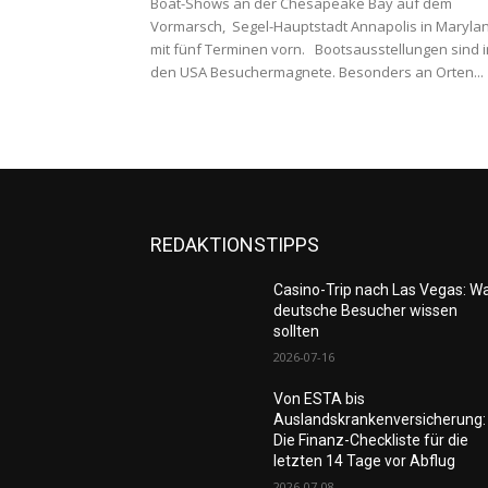
Boat-Shows an der Chesapeake Bay auf dem
Vormarsch, Segel-Hauptstadt Annapolis in Maryla
mit fünf Terminen vorn. Bootsausstellungen sind i
den USA Besuchermagnete. Besonders an Orten...
REDAKTIONSTIPPS
Casino-Trip nach Las Vegas: W
deutsche Besucher wissen
sollten
2026-07-16
Von ESTA bis
Auslandskrankenversicherung:
Die Finanz-Checkliste für die
letzten 14 Tage vor Abflug
2026-07-08