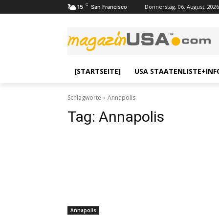
C
Donnerstag, 06. August, 2026
15
San Francisco
[STARTSEITE]
USA STAATENLISTE+INF
Schlagworte
Annapolis
Tag:
Annapolis
Annapolis