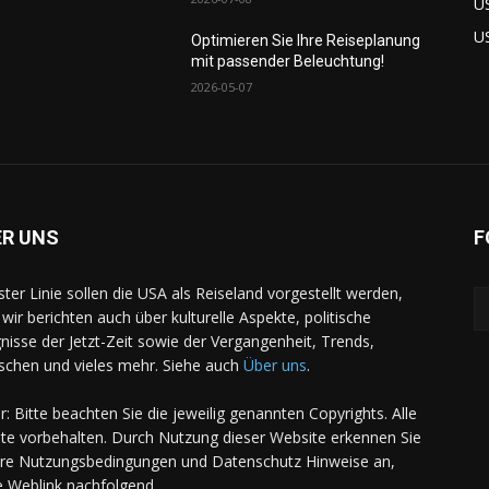
U
U
Optimieren Sie Ihre Reiseplanung
mit passender Beleuchtung!
2026-05-07
ER UNS
F
rster Linie sollen die USA als Reiseland vorgestellt werden,
 wir berichten auch über kulturelle Aspekte, politische
gnisse der Jetzt-Zeit sowie der Vergangenheit, Trends,
chen und vieles mehr. Siehe auch
Über uns
.
er: Bitte beachten Sie die jeweilig genannten Copyrights. Alle
te vorbehalten. Durch Nutzung dieser Website erkennen Sie
re Nutzungsbedingungen und Datenschutz Hinweise an,
e Weblink nachfolgend.