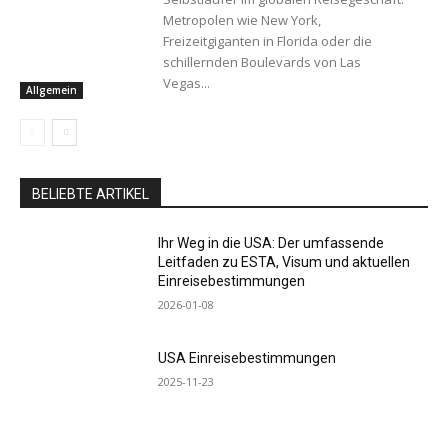
Metropolen wie New York,
Freizeitgiganten in Florida oder die
schillernden Boulevards von Las
Vegas...
Allgemein
BELIEBTE ARTIKEL
Ihr Weg in die USA: Der umfassende
Leitfaden zu ESTA, Visum und aktuellen
Einreisebestimmungen
2026-01-08
USA Einreisebestimmungen
2025-11-23