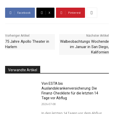
Facebook
X
Pinterest
Vorheriger Artikel
Nächster Artikel
75 Jahre Apollo Theater in
Walbeobachtungs Wochende
Harlem
im Januar in San Diego,
Kalifornien
Verwandte Artikel
Von ESTA bis
Auslandskrankenversicherung: Die
Finanz-Checkliste für die letzten 14
Tage vor Abflug
2026-07-08
In den letzten 14 Tagen vor dem Abflug