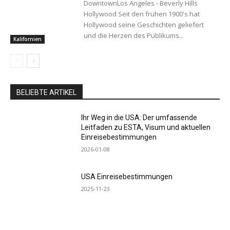
DowntownLos Angeles - Beverly Hills
Hollywood Seit den frühen 1900's hat
Hollywood seine Geschichten geliefert
und die Herzen des Publikums...
Kalifornien
BELIEBTE ARTIKEL
Ihr Weg in die USA: Der umfassende
Leitfaden zu ESTA, Visum und aktuellen
Einreisebestimmungen
2026-01-08
USA Einreisebestimmungen
2025-11-23