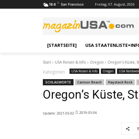
C
Freitag, 07. August, 2026
18.6
San Francisco
[STARTSEITE]
USA STAATENLISTE+INF
Start
USA Reisen & Info
Oregon
Oregon's Küste, 
Kategorien
USA Reisen & Info
Oregon
USA Nordwes
SCHLAGWORTE
Cannon Beach
Haystack Rock
Oregon’s Küste, 
2019-05-06
Update:
2021-05-02
T