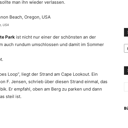
 sollte man ihn wieder verlassen.
n, USA
te Park
ist nicht nur einer der schönsten an der
S
em auch rundum umschlossen und damit im Sommer
LI
u
t.
T
A
pes Loop”, liegt der Strand am Cape Lookout. Ein
son F. Jensen, schrieb über diesen Strand einmal, das
aribik. Er empfahl, oben am Berg zu parken und dann
 steil ist.
B