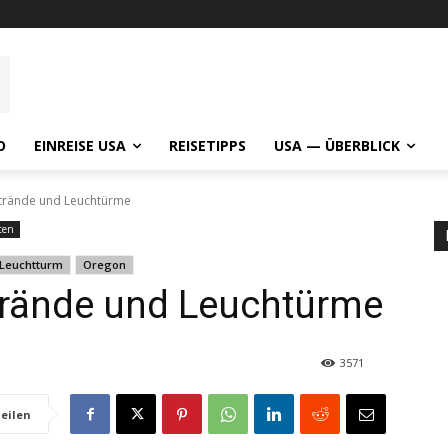
O
EINREISE USA
REISETIPPS
USA — ÜBERBLICK
Strände und Leuchtürme
ten
Leuchtturm
Oregon
Strände und Leuchtürme
3571
eilen