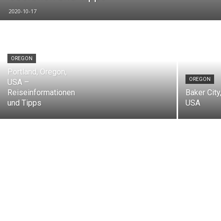
2020-10-17
OREGON
Portland, Oregon,
OREGON
USA –
Reiseinformationen
Baker City
und Tipps
USA