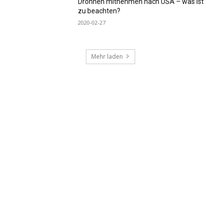
Drohnen mitnehmen nach USA – was ist
zu beachten?
2020-02-27
Mehr laden